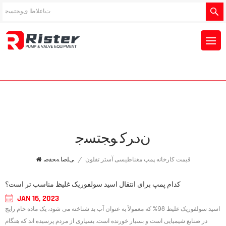
ﻥﺩﺮﮐ ﻮﺠﺘﺴﺟ
قیمت کارخانه پمپ مغناطیسی آستر تفلون
/
ﯽﻠﺻﺍ ﻪﺤﻔﺻ
کدام پمپ برای انتقال اسید سولفوریک غلیظ مناسب تر است؟
JAN 16, 2023
اسید سولفوریک غلیظ 98% که معمولاً به عنوان آب بد شناخته می شود، یک ماده خام رایج
در صنایع شیمیایی است و بسیار خورنده است. بسیاری از مردم پرسیده اند که هنگام