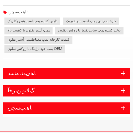
انتخاب نوع اسید سولفوریک غلیظ از چه پمپی باید استفاده کرد که همیشه همه را آزار می
دهد. امروز Rister به شما نشان می دهد که کدام پمپ برای پمپ اسی...
ﺎﻫ ﺐﺴﭼﺮﺑ :
کارخانه چینی پمپ اسید سولفوریک
تامین کننده پمپ اسید هیدروکلریک
تولید کننده پمپ سانتریفیوژ با روکش تفلون
پمپ آستر تفلون با کیفیت بالا
قیمت کارخانه پمپ مغناطیسی آستر تفلون
پمپ خود پراینگ با روکش تفلون OEM
ﺎﻫ ﯼﺪﻨﺑ ﻪﺘﺳﺩ
ﮒﻼ ﺑﻭ ﻦﯾﺮﺧﺁ
ﺎﻫ ﺐﺴﭼﺮﺑ