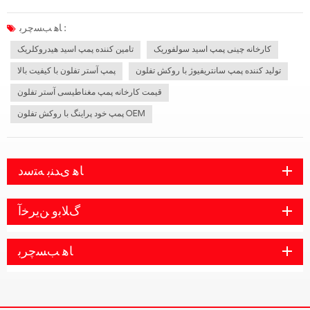
انتخاب نوع اسید سولفوریک غلیظ از چه پمپی باید استفاده کرد که همیشه همه را آزار می
دهد. امروز Rister به شما نشان می دهد که کدام پمپ برای پمپ اسی...
ﺎﻫ ﺐﺴﭼﺮﺑ :
کارخانه چینی پمپ اسید سولفوریک
تامین کننده پمپ اسید هیدروکلریک
تولید کننده پمپ سانتریفیوژ با روکش تفلون
پمپ آستر تفلون با کیفیت بالا
قیمت کارخانه پمپ مغناطیسی آستر تفلون
پمپ خود پراینگ با روکش تفلون OEM
ﺎﻫ ﯼﺪﻨﺑ ﻪﺘﺳﺩ
ﮒﻼ ﺑﻭ ﻦﯾﺮﺧﺁ
ﺎﻫ ﺐﺴﭼﺮﺑ