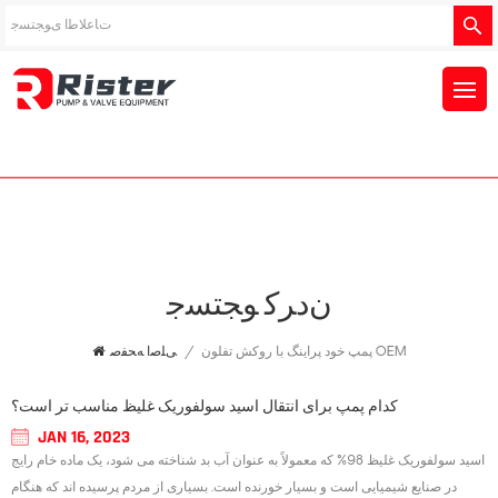
ﻥﺩﺮﮐ ﻮﺠﺘﺴﺟ
پمپ خود پراینگ با روکش تفلون OEM
/
ﯽﻠﺻﺍ ﻪﺤﻔﺻ
کدام پمپ برای انتقال اسید سولفوریک غلیظ مناسب تر است؟
JAN 16, 2023
اسید سولفوریک غلیظ 98% که معمولاً به عنوان آب بد شناخته می شود، یک ماده خام رایج
در صنایع شیمیایی است و بسیار خورنده است. بسیاری از مردم پرسیده اند که هنگام