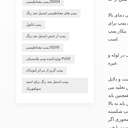
پمپ مغناطیسی SS304
پمپ های مغناطیسی استیل ضد زنگ
ومینا ساخته شده است.
 پمپ برای
پمپ اتانول
بیکار پمپ
پمپ از جنس استیل ضد زنگ
است.
پمپ مغناطیسی SS316
 در لوله و
تولیدکننده پمپ پلاستیکی PVDF
غیره.
پمپ گریز از مرکز آمونیاک
ست و دلایل
پمپ استیل ضد زنگ برای اسید
ش تخلیه می
سولفوریک
مچنین باید
د به بالا
پمپ شکسته
 محوری
اگر