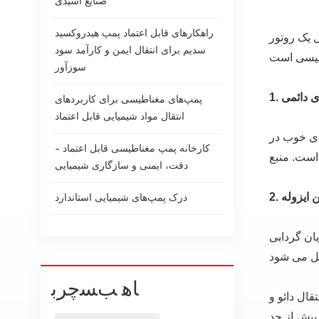
صنایع اسیدی
راهکارهای قابل اعتماد پمپ هیدروکسید
یک روتور
سدیم برای انتقال ایمن و کارآمد سود
سوزآور
پمپ‌های مغناطیسی برای کاربردهای
انتقال مواد شیمیایی قابل اعتماد
 بالا، ناهمسانگردی خوب در
کارخانه پمپ مغناطیسی قابل اعتماد -
است. منبع
دقت، ایمنی و سازگاری شیمیایی
درک پمپ‌های شیمیایی استاندارد
ان گردابی
ﺎﻫ ﺐﺴﭼﺮﺑ
قال دائو و