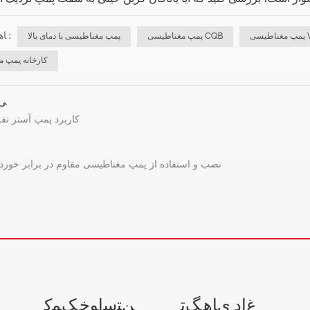
ﺎﻫ ﺐﺴﭼﺮﺑ :
WO
پمپ مغناطیسی CQB
پمپ مغناطیسی با دمای بالا
کارخانه پمپ 
ﯽﻠ
کاربرد پمپ آستر تف
نصب و استفاده از پمپ مغناطیسی مقاوم در برابر خور
ﻍﺍﺩ ﯼﺎﻫ ﮓﺗ
ﻦﺘﺳﺍﻮﺧ ﮏﻤﮐ