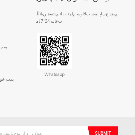
.ﻢﯿﻫﺩ ﺦﺳﺎﭘ ﺎﻤﺷ ﺕﻻ ﺍﻮﺳ ﻡﺎﻤﺗ ﻪﺑ ﺎﺗ ﻢﯿﺘﺴﻫ ﻦﯾﻼ ﻧﺁ
ﺖﻋﺎﺳ 24*7 ﺎﻣ
پمپ 
Whatsapp
پمپ خود 
SUBMIT