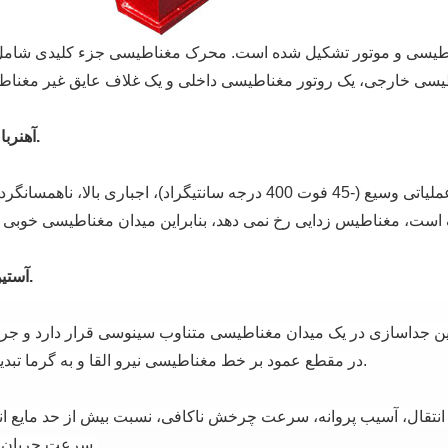
اطیسی و موتور تشکیل شده است.
محرک مغناطیسی جزء کلیدی شامل 
1. آهنربای دائمی.
آهنربای دائمی ساخته شده از مواد دارای محدوده دمای عملیاتی وسیع (-45 فوت 400 درجه سانتیگراد)، اجباری
ست، مغناطیس زدایی رخ نمی دهد، بنابراین میدان مغناطیسی خوبی 
2. آستین ایزوله.
ن جداسازی در یک میدان مغناطیسی متناوب سینوسی قرار دارد و جری
در مقطع عمود بر خط مغناطیسی نیرو القا و به گرما تبدیل می شود.
یط انتقال، آسیب پروانه، سرعت چرخش ناکافی، نسبت بیش از حد مایع انت
سرعت جریان بیش از حد.