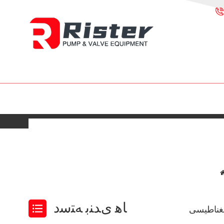
ﺎﻫ ﯼﺪﻨﺑ ﻪﺘﺳﺩ
 مغناطیسی