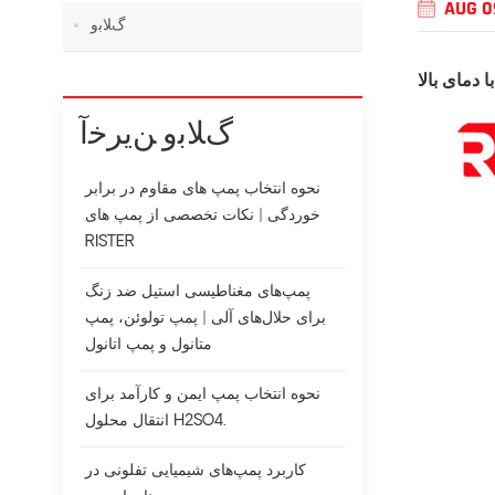
AUG 0
ﮒﻼ ﺑﻭ
دمای بالا
ﮒﻼ ﺑﻭ ﻦﯾﺮﺧﺁ
نحوه انتخاب پمپ های مقاوم در برابر
خوردگی | نکات تخصصی از پمپ های
RISTER
پمپ‌های مغناطیسی استیل ضد زنگ
برای حلال‌های آلی | پمپ تولوئن، پمپ
متانول و پمپ اتانول
نحوه انتخاب پمپ ایمن و کارآمد برای
انتقال محلول H2SO4.
کاربرد پمپ‌های شیمیایی تفلونی در