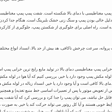
مپ مغناطیسی با دمای بالا شکسته است.
شفت پمپ پمپ مغناطیسی دمای بالا CQB از 99% پرسلن آل
یل خالی بودن پمپ و سنگ زنی خشک بلبرینگ است.
هنگام جدا کردن
ه است. راه اصلی برای جلوگیری از شکستن پمپ، جلوگیری از کارکرد 
 پروانه، سرعت چرخش ناکافی، هد بیش از حد بالا، انسداد انواع مختلف
خرابی پمپ مغناطیسی دمای بالا در تولید مایع رایج ترین خرابی پمپ ا
در لوله مکش پمپ وجود دارد یا خیر، بررسی کنیم که آیا هوا در لوله مک
ی بالا کافی است و آیا وجود دارد یا خیر. انسداد زباله در لوله مکش ه
 تعویض موتور یا پس از تعمیرات اساسی خط منبع تغذیه) و همچنین بای
ز قابل حل نباشد، می توان پمپ را جدا کرد و بررسی کرد که آیا شفت 
ایط خوبی هستند و آیا کل روتور می تواند حرکت کند یا خیر. به صورت