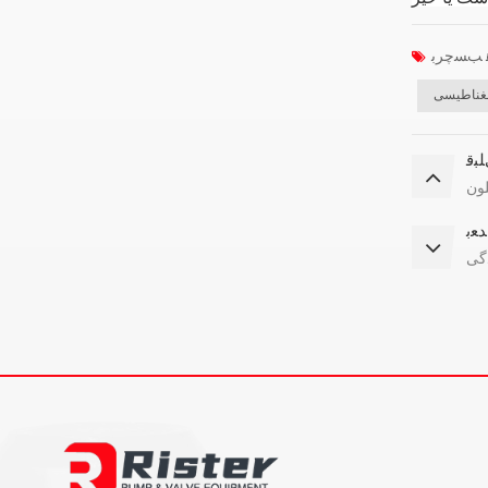
مغناطیسی
ﺒﻗ
لون
ﺪﻌﺑ
دگی