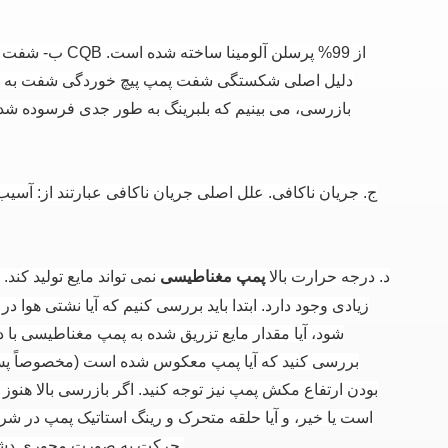
ب- شفت پ
دلیل اصلی شکستگی شفت پمپ پیچ خوردگی شفت به دل
بازرسی، می بینیم که بلبرینگ به طور جدی فرسوده شد
ج. جریان ناکافی.
علل اصلی جریان ناکافی عبارتند از: آسیب
د. درجه حرارت بالا
نمی تواند مایع تولید کند.
پمپ مغناطیسی
زیادی وجود دارد.
ابتدا باید بررسی کنیم که آیا نشتی هوا 
شود، آیا مقدار مایع تزریق شده به پمپ مغناطیسی با دما
بررسی کنید که آیا پمپ معکوس شده است (مخصوصاً پس از
بودن ارتفاع مکش پمپ نیز توجه کنید.
اگر بازرسی بالا هنو
است یا خیر، و آیا حلقه متحرک و رینگ استاتیک پمپ در شر
حرکت به صورت محوری دشوار است، بررسی کنید که آیا یاتاقان کربن خیلی به شفت پمپ نزدیک است یا خیر.