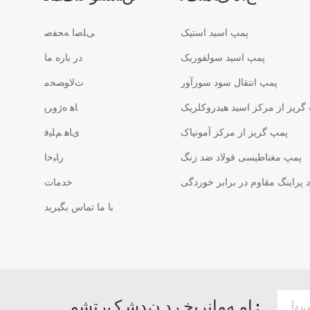
پمپ اسید استیک
ﯽﻠﺻﺍ ﻪﺤﻔﺻ
پمپ اسید سولفوریک
در باره ما
پمپ انتقال سود سوزآور
ﺕﻻ ﻮﺼﺤﻣ
گریز از مرکز اسید هیدروکلریک
ﺎﻫ ﻩﮊﻭﺮﭘ
پمپ گریز از مرکز آمونیاک
ﯼﺎﻫ ﻢﻠﯿﻓ
پمپ مغناطیسی فولاد ضد زنگ
ﺭﺎﺒﺧﺍ
پراینگ مقاوم در برابر خوردگی
خدمات
با ما تماس بگیرید
ﺎﻣ ﻪﻣﺎﻧﺮﺒﺧ ﺭﺩ ﻥﺪﺷ ﮎﺮﺘﺸﻣ :