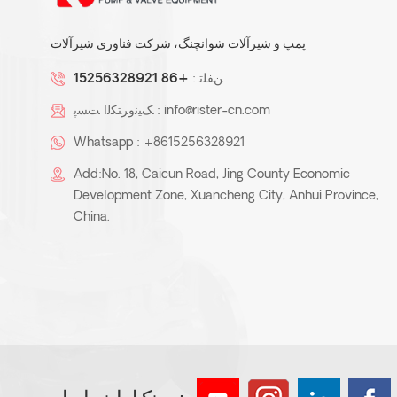
پمپ و شیرآلات شوانچنگ، شرکت فناوری شیرآلات
ﻦﻔﻠﺗ :
+86 15256328921
info@rister-cn.com
ﮏﯿﻧﻭﺮﺘﮑﻟﺍ ﺖﺴﭘ :
Whatsapp :
+8615256328921
Add:No. 18, Caicun Road, Jing County Economic
Development Zone, Xuancheng City, Anhui Province,
China.