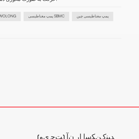
پمپ مغناطیسی چین
پمپ مغناطیسی SBMC
پمپ مغناطیسی LONG
(ﺖﭼ ﯼﻭ) ﺪﯿﻨﮐ ﻦﮑﺳﺍ ﺍﺭ ﻥﺁ