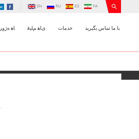
EN
RU
ES
FA
با ما تماس بگیرید
خدمات
ﯼﺎﻫ ﻢﻠﯿﻓ
ﺎﻫ ﻩﮊﻭﺮﭘ
تجزیه و تحلیل خطا از کار