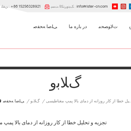
info@rister-cn.com
ﮏﯿﻧﻭﺮﺘﮑﻟﺍ ﺖﺴﭘ :
+86 15256328921
ﻦﻔﻠﺗ :
ﺕﻻ ﻮﺼﺤﻣ
در باره ما
ﯽﻠﺻﺍ ﻪﺤﻔﺻ
ﮒﻼ ﺑﻭ
 روزانه از دمای بالا پمپ مغناطیسی
/
ﮒﻼ ﺑﻭ
/
ﯽﻠﺻﺍ ﻪﺤﻔﺻ
تجزیه و تحلیل خطا از کار روزانه از دمای بالا پمپ