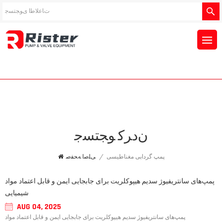
ﻥﺩﺮﮐ ﻮﺠﺘﺴﺟ
پمپ گردابی مغناطیسی
/
ﯽﻠﺻﺍ ﻪﺤﻔﺻ
پمپ‌های سانتریفیوژ سدیم هیپوکلریت برای جابجایی ایمن و قابل اعتماد مواد
شیمیایی
AUG 04, 2025
پمپ‌های سانتریفیوژ سدیم هیپوکلریت برای جابجایی ایمن و قابل اعتماد مواد