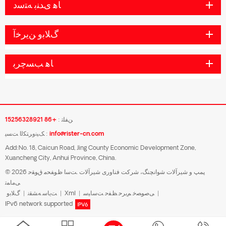
ﺎﻫ ﯼﺪﻨﺑ ﻪﺘﺳﺩ
ﮒﻼ ﺑﻭ ﻦﯾﺮﺧﺁ
ﺎﻫ ﺐﺴﭼﺮﺑ
ﻦﻔﻠﺗ :
+86 15256328921
info@rister-cn.com
ﮏﯿﻧﻭﺮﺘﮑﻟﺍ ﺖﺴﭘ :
Add:No. 18, Caicun Road, Jing County Economic Development Zone,
Xuancheng City, Anhui Province, China.
© 2026 پمپ و شیرآلات شوانچنگ، شرکت فناوری شیرآلات .ﺖﺳﺍ ﻅﻮﻔﺤﻣ ﻕﻮﻘﺣ
ﯽﻣﺎﻤﺗ
|
ﯽﺻﻮﺼﺧ ﻢﯾﺮﺣ ﻆﻔﺣ ﺖﺳﺎﯿﺳ
|
Xml
|
ﺖﯾﺎﺳ ﻪﺸﻘﻧ
|
ﮒﻼ ﺑﻭ
IPv6 network supported