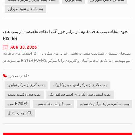
پمپ انتقال سود سوزآور
نحوه انتخاب پمپ های مقاوم در برابر خوردگی | نکات تخصصی از پمپ های
RISTER
AUG 03, 2026
پمپ‌های شیمیایی نامناسب منجر به نشتی، خرابی‌های مکرر و از کارافتادگی‌های پرهزینه
می‌شوند. در RISTER PUMPS، تیم مهندسی ما نکات انتخاب آسان و کاربردی را با تمرکز
بر سه نوع پمپ صنعتی رایج به اشتراک می‌گذارد: پمپ گریز از مرکز تولوئن، پمپ استیل
ضد زنگ برای اسید سولفوریک و پمپ انتقال HCL. بدون اصطلاحات فن...
ﺎﻫ ﺐﺴﭼﺮﺑ :
پمپ گریز از مرکز اسید هیدروکلریک
پمپ گریز از مرکز تولوئن
پمپ استیل ضد زنگ برای اسید سولفوریک
پمپ هیدروکسید سدیم
پمپ سانتریفیوژ هیپوکلریت سدیم
پمپ گردابی مغناطیسی
پمپ H2SO4
پمپ انتقال HCL