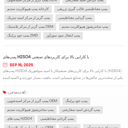
پمپ گردش اسید سفارشی
پمپ گریز از مرکز اسیدشویی OEM
پمپ مغناطیسی قالب گیری تزریقی
کارخانه پمپ هیپوکلریت سدیم
پمپ گردابی مغناطیسی
پمپ گریز از مرکز اسید نیتریک
پمپ سانتریفیوژ هیپوکلریت سدیم
پمپ گریز از مرکز پلاستیک OEM
پمپ انتقال سود سوزآور
پمپ خود پراینگ ZMD
پمپ‌های H2SO4 با کارایی بالا برای کاربردهای صنعتی
SEP 16, 2025
پمپ‌های H2SO4 با کارایی بالا برای کاربردهای صنعتیکار با اسید سولفوریک (H2SO4)
یکی از سخت‌ترین چالش‌ها در صنایع شیمیایی است. ماهیت بسیار خورنده و اکسیدکننده
آن نیاز به تجهیزات تخصصی دارد که ایمنی، دوام و کارایی را تضمین کند. یک سیستم با
طراحی مناسب پمپ h2so4 انتقال روان اسید سولفوریک را تضمین می‌کند...
ﺎﻫ ﺐﺴﭼﺮﺑ :
پمپ خود پراینگ
پمپ گریز از مرکز اسیدشویی OEM
پمپ گردش اسید سفارشی
پمپ سانتریفیوژ هیپوکلریت سدیم
پمپ گردابی مغناطیسی
پمپ های H2SO4
پمپ برای سود سوزآور
پمپ تولوئن
پمپ گریز از مرکز پلاستیک OEM