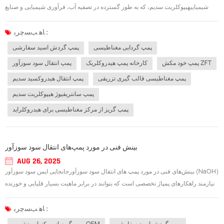
شیمیاییهیپوکلریت سدیم، که به طور گسترده در تصفیه آب، فرآوری شیمیایی و صنایع
شوینده استفاده می‌شود، بسیار خورنده است و برای انتقال ایمن به تجهیزات تخصصی نیاز
دارد. پمپ گریز از مرکز هیپوکلریت سدیم جریان کارآمد، عملکرد بدون نشت و دو...
ﺎﻫ ﺐﺴﭼﺮﺑ :
پمپ گردابی مغناطیسی
پمپ گردش اسید سفارشی
پمپ خود مکش ZFT
کارخانه پمپ هیدروکلریک
پمپ انتقال سود سوزآور
پمپ مغناطیسی قالب گیری تزریقی
پمپ انتقال هیدروکسید سدیم
پمپ سانتریفیوژ هیپوکلریت سدیم
پمپ گریز از مرکز مغناطیسی برای هیدروکلراید
بینش فنی در مورد پمپ‌های انتقال سود سوزآور
AUG 26, 2025
بینش‌های فنی در مورد پمپ های انتقال سود سوزآورجابجایی ایمن سود سوزآور (NaOH)
نیازمند راهکارهای پمپاژ تخصصی است که بتوانند در برابر ماهیت بسیار قلیایی و خورنده
آن مقاومت کنند. یک پمپ انتقال سود سوزآور با طراحی مناسب برای تضمین ایمنی
عملیاتی، کاهش هزینه‌های نگهداری و افزایش طول عمر سیستم ضروری است. ال...
ﺎﻫ ﺐﺴﭼﺮﺑ :