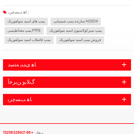
نیاز است. در انتخاب پمپ آب باید به این دو نکته توجه کنید و می توانید یک پمپ مناسب
پیدا کنید. پمپ های انتقال اسید سولفوریک عبارتند از پمپ های گر...
ﺎﻫ ﺐﺴﭼﺮﺑ :
سازنده پمپ شیمیایی H2SO4
پمپ های اسید سولفوریک
پمپ سیرکولاسیون اسید سولفوریک
پمپ مغناطیسی PTFE
فروش پمپ اسید سولفوریک
پمپ فاضلاب اسید سولفوریک
ﺎﻫ ﯼﺪﻨﺑ ﻪﺘﺳﺩ
ﮒﻼ ﺑﻭ ﻦﯾﺮﺧﺁ
ﺎﻫ ﺐﺴﭼﺮﺑ
ﻦﻔﻠﺗ :
+86 15256328921