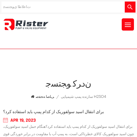
ﻥﺩﺮﮐ ﻮﺠﺘﺴﺟ
سازنده پمپ شیمیایی H2SO4
/
ﯽﻠﺻﺍ ﻪﺤﻔﺻ
برای انتقال اسید سولفوریک از کدام پمپ باید استفاده کرد؟
APR 19, 2023
برای انتقال اسید سولفوریک از کدام پمپ باید استفاده کرد؟هنگام حمل اسید سولفوریک،
چون اسید سولفوریک کالای خطرناکی است، به پمپ آب با مقاومت در برابر خوردگی قوی