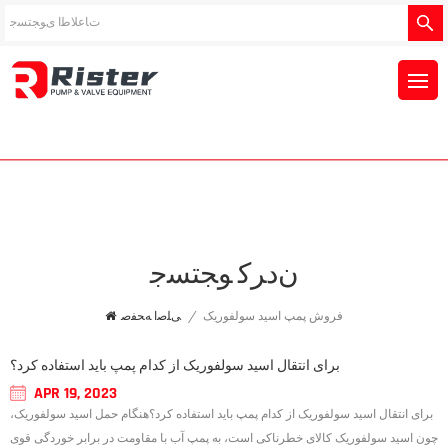
ﻥﺩﺮﮐ ﻮﺠﺘﺴﺟ
فروش پمپ اسید سولفوریک
/
ﯽﻠﺻﺍ ﻪﺤﻔﺻ
برای انتقال اسید سولفوریک از کدام پمپ باید استفاده کرد؟
APR 19, 2023
برای انتقال اسید سولفوریک از کدام پمپ باید استفاده کرد؟هنگام حمل اسید سولفوریک،
چون اسید سولفوریک کالای خطرناکی است، به پمپ آب با مقاومت در برابر خوردگی قوی