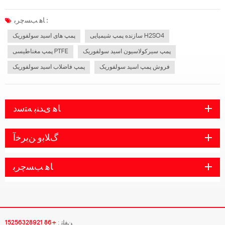
نیاز است. در انتخاب پمپ آب باید به این دو نکته توجه کنید و می توانید یک پمپ مناسب
پیدا کنید. پمپ های انتقال اسید سولفوریک عبارتند از پمپ های گر...
ﺎﻫ ﺐﺴﭼﺮﺑ :
سازنده پمپ شیمیایی H2SO4
پمپ های اسید سولفوریک
پمپ سیرکولاسیون اسید سولفوریک
پمپ مغناطیسی PTFE
فروش پمپ اسید سولفوریک
پمپ فاضلاب اسید سولفوریک
ﺎﻫ ﯼﺪﻨﺑ ﻪﺘﺳﺩ
ﮒﻼ ﺑﻭ ﻦﯾﺮﺧﺁ
ﺎﻫ ﺐﺴﭼﺮﺑ
ﻦﻔﻠﺗ :
+86 15256328921