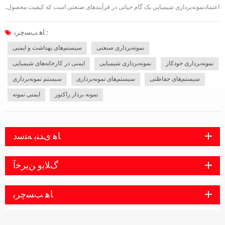
اعتمادنمونه‌برداری شیمیایی یک گام حیاتی در فرآیندهای صنعتی است که کیفیت محصول،
کنترل فرآیند و انطباق با مقررات را تضمین می‌کند. چه در داروسازی، پتروشیمی یا مواد
شیمیایی تخصصی، نمونه‌برداری ایمن و دقیق به حفظ یکپارچگی فرآیند و محصول نه...
ﺎﻫ ﺐﺴﭼﺮﺑ :
نمونه‌برداری صنعتی
سیستم‌های بهداشت و ایمنی
نمونه‌برداری خودکار
نمونه‌برداری شیمیایی
ایمنی در کارخانه‌های شیمیایی
سیستم‌های حفاظتی
سیستم‌های نمونه‌برداری
سیستم نمونه‌برداری
نمونه بردار راکتور
ایمنی نمونه
ﺎﻫ ﯼﺪﻨﺑ ﻪﺘﺳﺩ
ﮒﻼ ﺑﻭ ﻦﯾﺮﺧﺁ
ﺎﻫ ﺐﺴﭼﺮﺑ