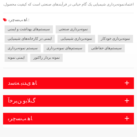
اعتمادنمونه‌برداری شیمیایی یک گام حیاتی در فرآیندهای صنعتی است که کیفیت محصول،
کنترل فرآیند و انطباق با مقررات را تضمین می‌کند. چه در داروسازی، پتروشیمی یا مواد
شیمیایی تخصصی، نمونه‌برداری ایمن و دقیق به حفظ یکپارچگی فرآیند و محصول نه...
ﺎﻫ ﺐﺴﭼﺮﺑ :
نمونه‌برداری صنعتی
سیستم‌های بهداشت و ایمنی
نمونه‌برداری خودکار
نمونه‌برداری شیمیایی
ایمنی در کارخانه‌های شیمیایی
سیستم‌های حفاظتی
سیستم‌های نمونه‌برداری
سیستم نمونه‌برداری
نمونه بردار راکتور
ایمنی نمونه
ﺎﻫ ﯼﺪﻨﺑ ﻪﺘﺳﺩ
ﮒﻼ ﺑﻭ ﻦﯾﺮﺧﺁ
ﺎﻫ ﺐﺴﭼﺮﺑ