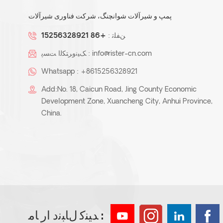
پمپ و شیرآلات شوانچنگ، شرکت فناوری شیرآلات
ﻦﻔﻠﺗ :
+86 15256328921
info@rister-cn.com
ﮏﯿﻧﻭﺮﺘﮑﻟﺍ ﺖﺴﭘ :
Whatsapp :
+8615256328921
Add:No. 18, Caicun Road, Jing County Economic
Development Zone, Xuancheng City, Anhui Province,
China.
ﺪﯿﻨﮐ ﻝﺎﺒﻧﺩ ﺍﺭ ﺎﻣ :