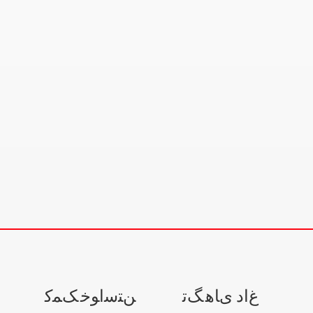
ﻍﺍﺩ ﯼﺎﻫ ﮓﺗ
ﻦﺘﺳﺍﻮﺧ ﮏﻤﮐ