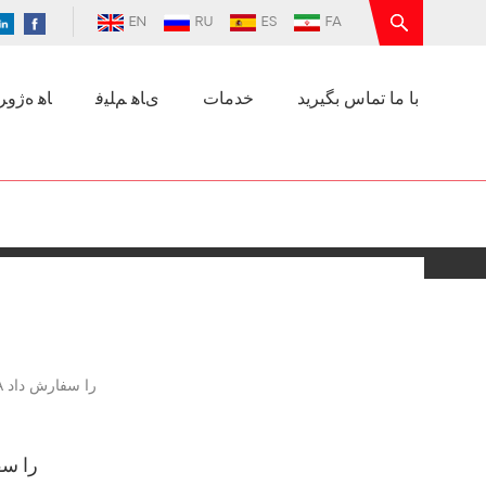
EN
RU
ES
FA
با ما تماس بگیرید
خدمات
ﯼﺎﻫ ﻢﻠﯿﻓ
ﺎﻫ ﻩﮊﻭﺮﭘ
پروژه زایلن ایران 35 مجموعه پمپ مغناطیسی با پوشش PFA را سفارش داد
پروژه زایلن ایران 35 م