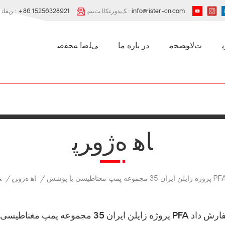
info@rister-cn.com
ﮏﯿﻧﻭﺮﺘﮑﻟﺍ ﺖﺴﭘ :
+86 15256328921
ﻦﻔﻠﺗ :
ﺕﻻ ﻮﺼﺤﻣ
در باره ما
ﯽﻠﺻﺍ ﻪﺤﻔﺻ
ﺎﻫ ﻩﮊﻭﺮﭘ
ﺎﻫ ﻩﮊﻭﺮﭘ
/
/
ﯽ
جموعه پمپ مغناطیسی با پوشش PFA را سفارش داد