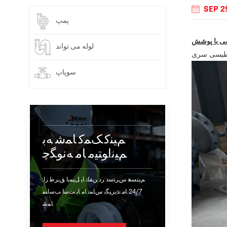
SEP 2
پمپ
لوله می تواند
سوپاپ
ﻢﯿﻨﮐ ﮏﻤﮐ ﺎﻤﺷ ﻪﺑ
ﻢﯿﻧﺍﻮﺘﯿﻣ ﺎﻣ ﻪﻧﻮﮕﭼ
.ﻢﯿﺘﺴﻫ ﺱﺮﺘﺳﺩ ﺭﺩ ﻦﻔﻠﺗ ﺎﯾ ﻞﯿﻤﯾﺍ ﻖﯾﺮﻃ ﺯﺍ
24/7 ﺎﻣ .ﺪﯾﺮﯿﮕﺑ ﺱﺎﻤﺗ ﺎﻣ ﺎﺑ ﺖﺳﺍ ﺐﺳﺎﻨﻣ
ﺎﻤﺷ