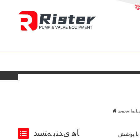
ﻠﺻﺍ ﻪﺤﻔﺻ
ﺎﻫ ﯼﺪﻨﺑ ﻪﺘﺳﺩ