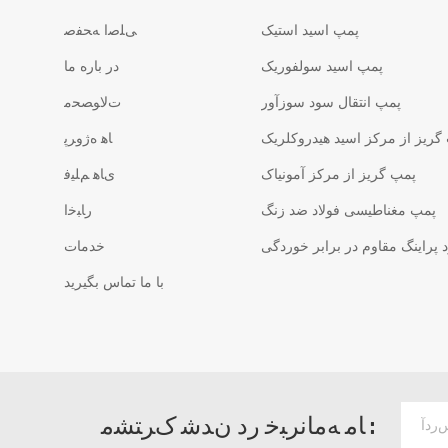
پمپ اسید استیک
ﯽﻠﺻﺍ ﻪﺤﻔﺻ
پمپ اسید سولفوریک
در باره ما
پمپ انتقال سود سوزآور
ﺕﻻ ﻮﺼﺤﻣ
گریز از مرکز اسید هیدروکلریک
ﺎﻫ ﻩﮊﻭﺮﭘ
پمپ گریز از مرکز آمونیاک
ﯼﺎﻫ ﻢﻠﯿﻓ
پمپ مغناطیسی فولاد ضد زنگ
ﺭﺎﺒﺧﺍ
پراینگ مقاوم در برابر خوردگی
خدمات
با ما تماس بگیرید
ﺎﻣ ﻪﻣﺎﻧﺮﺒﺧ ﺭﺩ ﻥﺪﺷ ﮎﺮﺘﺸﻣ :