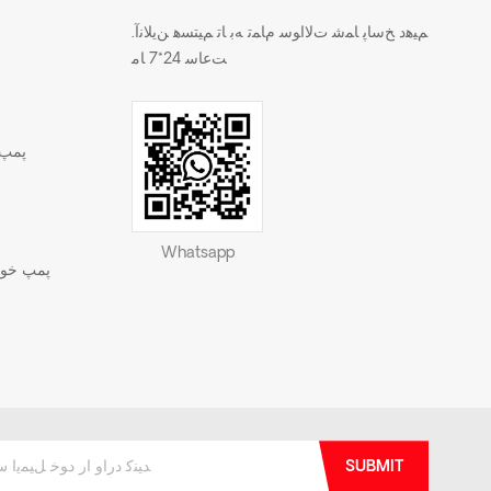
.ﻢﯿﻫﺩ ﺦﺳﺎﭘ ﺎﻤﺷ ﺕﻻ ﺍﻮﺳ ﻡﺎﻤﺗ ﻪﺑ ﺎﺗ ﻢﯿﺘﺴﻫ ﻦﯾﻼ ﻧﺁ
ﺖﻋﺎﺳ 24*7 ﺎﻣ
پمپ 
Whatsapp
پمپ خود 
SUBMIT