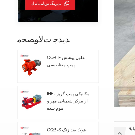
ﺪﯾﺮﯿﮕﺑ ﺱﺎﻤﺗ ﺎﻣ ﺎﺑ
ﺪﯾﺪﺟ ﺕﻻ ﻮﺼﺤﻣ
CQB-F تفلون پوشش
پمپ مغناطیسی
IHF- مکانیکی پمپ گریز
از مرکز شیمیایی مهر و
موم شده
ﺒﻗ
CQB-S فولاد ضد زنگ