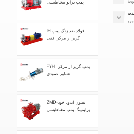
ﻮﺤﺗ
پمپ درایو مغناطیسی
ﺪﻌﺑ
ﻭﺮﭘ
IH فولاد ضد زنگ پمپ
گریز از مرکز افقی
FYH- پمپ گریز از مرکز
شناور عمودی
ZMD-تفلون اندود خود
پرایمینگ پمپ مغناطیسی