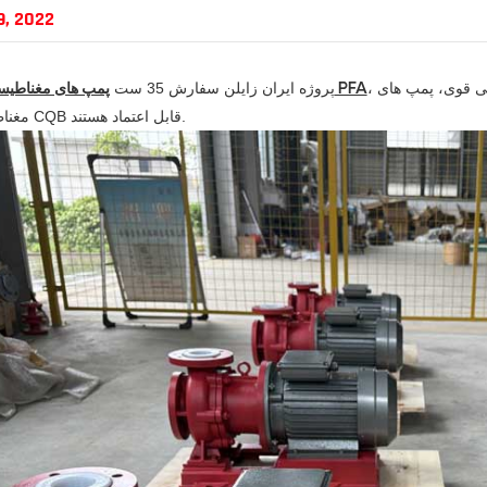
9, 2022
، برای انتقال مایع تولوئن با چگالی کم، مقاومت در برابر خوردگی قوی، پمپ های
پروژه ایران زایلن سفارش 35 ست
پمپ های مغناطیسی با پوشش PFA
مغناطیسی سری CQB قابل اعتماد هستند.