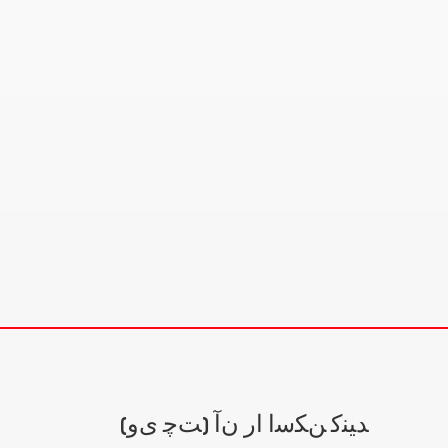
(ﺖﭼ ﯼﻭ) ﺪﯿﻨﮐ ﻦﮑﺳﺍ ﺍﺭ ﻥﺁ