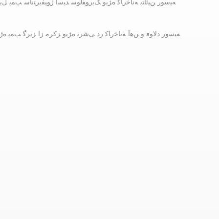
ﻪﯿﺳﻭﺭ ﻦﯿﺋﺎﺘﺑ ﻪﻧﺎﺧﺭﺎﮐ ﻩﮋﯾﻭ ﮏﯾﺭﻮﻔﻟﻮﺳ ﺪﯿﺳﺍ ﮊﻮﯿﻔﯾﺮﺘﻧﺎﺳ ﭗﻤﭘ ﻞﯾ
ﻪﯿﺳﻭﺭ ﺩﻻ ﻮﻓ ﻭ ﻦﻫﺁ ﻪﻧﺎﺧﺭﺎﮐ ﺭﺩ ﯽﺷﺮﺗ ﻩﮋﯾﻭ ﺰﮐﺮﻣ ﺯﺍ ﺰﯾﺮﮔ ﭗﻤﭘ ﻩﮊ