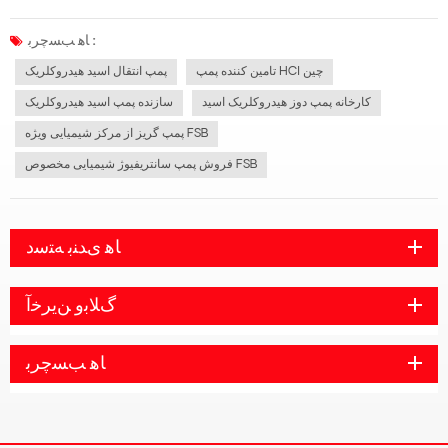
چه غلظت بالای اسید کلریدریک غلیظ یا غلظت کم اسید کلریدریک رقیق، الزامات بالایی
برای مواد پمپ آب ویژه وجود دارد، پمپ اسید هیدروکلریک توصیه نمی شود از...
ﺎﻫ ﺐﺴﭼﺮﺑ :
تامین کننده پمپ HCl چین
پمپ انتقال اسید هیدروکلریک
کارخانه پمپ دوز هیدروکلریک اسید
سازنده پمپ اسید هیدروکلریک
پمپ گریز از مرکز شیمیایی ویژه FSB
فروش پمپ سانتریفیوژ شیمیایی مخصوص FSB
ﺎﻫ ﯼﺪﻨﺑ ﻪﺘﺳﺩ
ﮒﻼ ﺑﻭ ﻦﯾﺮﺧﺁ
ﺎﻫ ﺐﺴﭼﺮﺑ