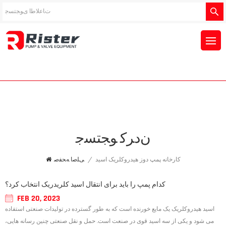
ﻥﺩﺮﮐ ﻮﺠﺘﺴﺟ
کارخانه پمپ دوز هیدروکلریک اسید
/
ﯽﻠﺻﺍ ﻪﺤﻔﺻ
کدام پمپ را باید برای انتقال اسید کلریدریک انتخاب کرد؟
FEB 20, 2023
اسید هیدروکلریک یک مایع خورنده است که به طور گسترده در تولیدات صنعتی استفاده
می شود و یکی از سه اسید قوی در صنعت است. حمل و نقل صنعتی چنین رسانه هایی،