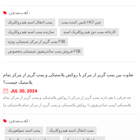
چه غلظت بالای اسید کلریدریک غلیظ یا غلظت کم اسید کلریدریک رقیق، الزامات بالایی
برای مواد پمپ آب ویژه وجود دارد، پمپ اسید هیدروکلریک توصیه نمی شود از...
ﺎﻫ ﺐﺴﭼﺮﺑ :
تامین کننده پمپ HCl چین
پمپ انتقال اسید هیدروکلریک
کارخانه پمپ دوز هیدروکلریک اسید
سازنده پمپ اسید هیدروکلریک
پمپ گریز از مرکز شیمیایی ویژه FSB
فروش پمپ سانتریفیوژ شیمیایی مخصوص FSB
تفاوت بین پمپ گریز از مرکز با روکش پلاستیکی و پمپ گریز از مرکز تمام
پلاستیک چیست؟
JUL 30, 2024
چه فرقی با هم دارند پمپ گریز از مرکز با روکش پلاستیکی و پمپ گریز از مرکز تمام
پلاستیکی؟پمپ سانتریفیوژ با روکش پلاستیکی و پمپ گریز از مرکز تمام پلاستیکی ما
شنیده ایم که بیشتر باید پمپ آستردار باشد، عمدتاً برای قطعات جریان پمپ شیمیایی و
تودرتوی فلزی کانال، در سطح آبکاری پلاستیک پلی تترا فلوئورواتیلن...
ﺎﻫ ﺐﺴﭼﺮﺑ :
پمپ انتقال اسید هیدروکلریک
پمپ اسید سولفوریک