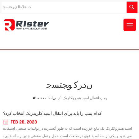
ﻥﺩﺮﮐ ﻮﺠﺘﺴﺟ
پمپ انتقال اسید هیدروکلریک
/
ﯽﻠﺻﺍ ﻪﺤﻔﺻ
کدام پمپ را باید برای انتقال اسید کلریدریک انتخاب کرد؟
FEB 20, 2023
اسید هیدروکلریک یک مایع خورنده است که به طور گسترده در تولیدات صنعتی استفاده
می شود و یکی از سه اسید قوی در صنعت است. حمل و نقل صنعتی چنین رسانه هایی،