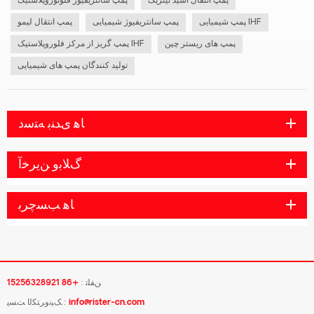
پمپ انتقال اسید نیتریک
پمپ سانتریفیوژ فلوئوروپلاستیک
پمپ شیمیایی IHF
پمپ سانتریفیوژ شیمیایی
پمپ انتقال لیمو
پمپ های ریستر چین
پمپ گریز از مرکز فلوروپلاستیک IHF
تولید کنندگان پمپ های شیمیایی
ﺎﻫ ﯼﺪﻨﺑ ﻪﺘﺳﺩ
ﮒﻼ ﺑﻭ ﻦﯾﺮﺧﺁ
ﺎﻫ ﺐﺴﭼﺮﺑ
ﻦﻔﻠﺗ :
+86 15256328921
info@rister-cn.com
ﮏﯿﻧﻭﺮﺘﮑﻟﺍ ﺖﺴﭘ :