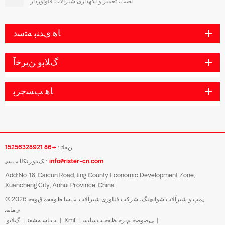
نصب، تعمیر و نگهداری شیرآلات فلوئوردار
ﺎﻫ ﯼﺪﻨﺑ ﻪﺘﺳﺩ
ﮒﻼ ﺑﻭ ﻦﯾﺮﺧﺁ
ﺎﻫ ﺐﺴﭼﺮﺑ
ﻦﻔﻠﺗ :
+86 15256328921
info@rister-cn.com
ﮏﯿﻧﻭﺮﺘﮑﻟﺍ ﺖﺴﭘ :
Add:No. 18, Caicun Road, Jing County Economic Development Zone,
Xuancheng City, Anhui Province, China.
© 2026 پمپ و شیرآلات شوانچنگ، شرکت فناوری شیرآلات .ﺖﺳﺍ ﻅﻮﻔﺤﻣ ﻕﻮﻘﺣ
ﯽﻣﺎﻤﺗ
|
ﯽﺻﻮﺼﺧ ﻢﯾﺮﺣ ﻆﻔﺣ ﺖﺳﺎﯿﺳ
|
Xml
|
ﺖﯾﺎﺳ ﻪﺸﻘﻧ
|
ﮒﻼ ﺑﻭ