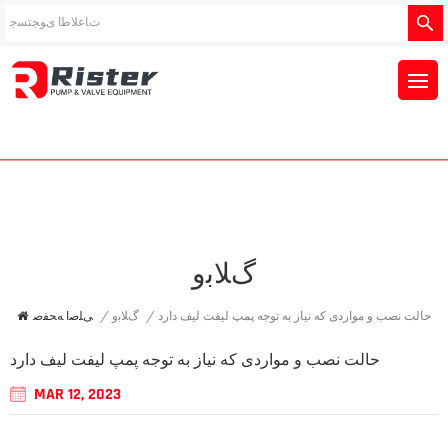
ﮒﻼ ﺑﻭ
حالت نصب و مواردی که نیاز به توجه پمپ لیفت لیف دارد
/
ﮒﻼ ﺑﻭ
/
ﯽﻠﺻﺍ ﻪﺤﻔﺻ
حالت نصب و مواردی که نیاز به توجه پمپ لیفت لیف دارد
MAR 12, 2023