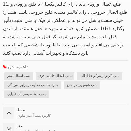
11. فلنج اتصال ورودی باید دارای کالیبر یکسان با فلنج ورودی و
فلنج اتصال خروجی دارای کالیبر مشابه فلنج خروجی باشد. هشدار:
خیلی سفت یا شل می تواند بر عملکرد ترافیک و حتی امنیت تأثیر
بگذارد. لطفا مطمئن شوید که تمام مهره ها قفل هستند، باز شدن
قفل باعث نشت مایع می شود، اگر قفل خیلی سفت باشد، به
راحتی می افتد و آسیب می بیند. لطفا توسط شخصی که با نصب
این دستگاه و تجهیزات آشنایی دارد نصب کنید.
ﺎﻫ ﺐﺴﭼﺮﺑ :
پمپ گریز از مرکز حلال آلی
پمپ انتقال قلیایی قوی
پمپ انتقال لیمو
پمپ شیمیایی در چین
سازنده پمپ مقاوم در برابر خوردگی
پمپ مغناطیسی آب قلیایی
ﯽﻠﺒﻗ
کاربرد پمپ آستر تفلون
ﺪﻌﺑ