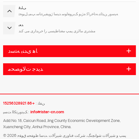
ﯽﻠﺒﻗ
ﻪﯿﺳﻭﺭ ﻦﯿﺋﺎﺘﺑ ﻪﻧﺎﺧﺭﺎﮐ ﻩﮋﯾﻭ ﮏﯾﺭﻮﻔﻟﻮﺳ ﺪﯿﺳﺍ ﮊﻮﯿﻔﯾﺮﺘﻧﺎﺳ ﭗﻤﭘ ﻞﯾﻮﺤﺗ
ﺪﻌﺑ
مشتری مالزی پمپ مغناطیسی را خریداری می کند
ﺎﻫ ﯼﺪﻨﺑ ﻪﺘﺳﺩ
ﺪﯾﺪﺟ ﺕﻻ ﻮﺼﺤﻣ
ﻦﻔﻠﺗ :
+86 15256328921
info@rister-cn.com
ﮏﯿﻧﻭﺮﺘﮑﻟﺍ ﺖﺴﭘ :
Add:No. 18, Caicun Road, Jing County Economic Development Zone,
Xuancheng City, Anhui Province, China.
© 2026 پمپ و شیرآلات شوانچنگ، شرکت فناوری شیرآلات .ﺖﺳﺍ ﻅﻮﻔﺤﻣ ﻕﻮﻘﺣ