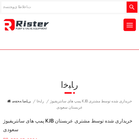
ﺭﺎﺒﺧﺍ
/
ﺭﺎﺒﺧﺍ
/
ﯽﻠﺻﺍ ﻪﺤﻔﺻ
پمپ های سانتریفیوژ KJB خریداری شده توسط مشتری
عربستان سعودی
پمپ های سانتریفیوژ KJB خریداری شده توسط مشتری عربستان
سعودی