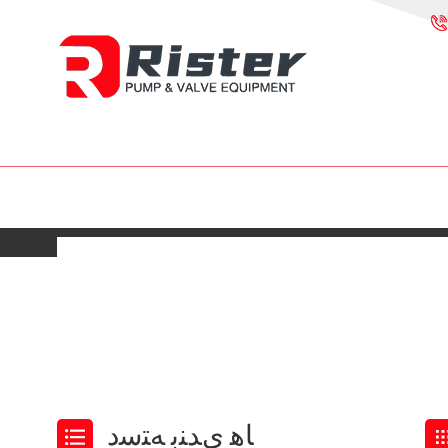
ﺎﻫ ﯼﺪﻨﺑ ﻪﺘﺳﺩ