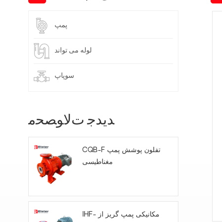
پمپ
لوله می تواند
سوپاپ
ﺪﯾﺪﺟ ﺕﻻ ﻮﺼﺤﻣ
CQB-F تفلون پوشش پمپ
مغناطیسی
IHF- مکانیکی پمپ گریز از