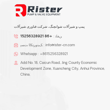
ZMD-تفلون اندود خود
پرایمینگ پمپ مغناطیسی
پمپ و شیرآلات شوانچنگ، شرکت فناوری شیرآلات
ﻦﻔﻠﺗ :
+86 15256328921
info@rister-cn.com
ﮏﯿﻧﻭﺮﺘﮑﻟﺍ ﺖﺴﭘ :
پمپ گریز از مرکز فرآیند
شیمیایی پلاستیک KJB
Whatsapp :
+8615256328921
Add:No. 18, Caicun Road, Jing County Economic
Development Zone, Xuancheng City, Anhui Province,
China.
تفلون پلاستیک اندود لوله /
لوله اتصالات