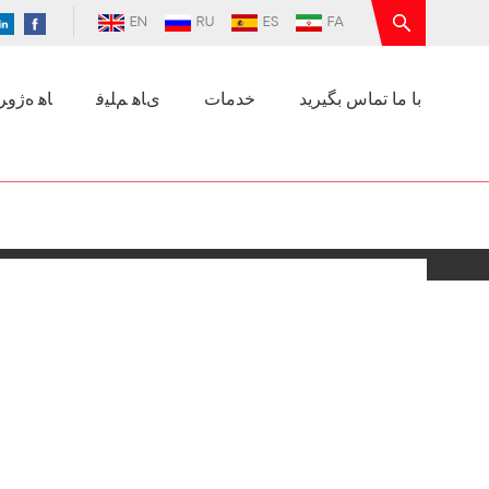
EN
RU
ES
FA
با ما تماس بگیرید
خدمات
ﯼﺎﻫ ﻢﻠﯿﻓ
ﺎﻫ ﻩﮊﻭﺮﭘ