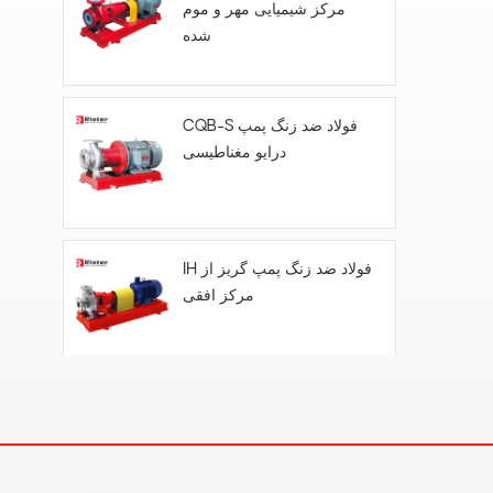
مرکز شیمیایی مهر و موم
شده
CQB-S فولاد ضد زنگ پمپ
درایو مغناطیسی
IH فولاد ضد زنگ پمپ گریز از
مرکز افقی
FYH- پمپ گریز از مرکز
شناور عمودی