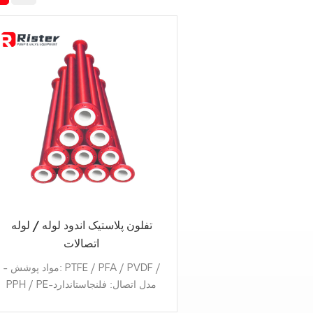
تفلون پلاستیک اندود لوله / لوله
اتصالات
- مواد پوشش: PTFE / PFA / PVDF /
PPH / PE-مدل اتصال: فلنجاستاندارد
فلنج:GB/DIN/ANSI B16.5/JIS 10K-