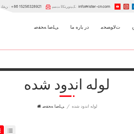
info@rister-cn.com
ﮏﯿﻧﻭﺮﺘﮑﻟﺍ ﺖﺴﭘ :
+86 15256328921
ﻦﻔﻠﺗ :
ﺕﻻ ﻮﺼﺤﻣ
در باره ما
ﯽﻠﺻﺍ ﻪﺤﻔﺻ
لوله اندود شده
لوله اندود شده
/
ﯽﻠﺻﺍ ﻪﺤﻔﺻ