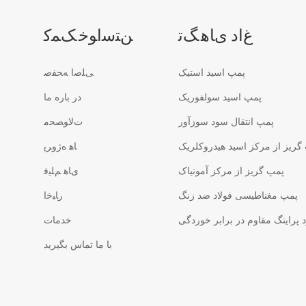
ﻍﺍﺩ ﯼﺎﻫ ﮓﺗ
ﻦﺘﺳﺍﻮﺧ ﮏﻤﮐ
پمپ اسید استیک
ﯽﻠﺻﺍ ﻪﺤﻔﺻ
پمپ اسید سولفوریک
در باره ما
پمپ انتقال سود سوزآور
ﺕﻻ ﻮﺼﺤﻣ
گریز از مرکز اسید هیدروکلریک
ﺎﻫ ﻩﮊﻭﺮﭘ
پمپ گریز از مرکز آمونیاک
ﯼﺎﻫ ﻢﻠﯿﻓ
پمپ مغناطیسی فولاد ضد زنگ
ﺭﺎﺒﺧﺍ
پراینگ مقاوم در برابر خوردگی
خدمات
با ما تماس بگیرید