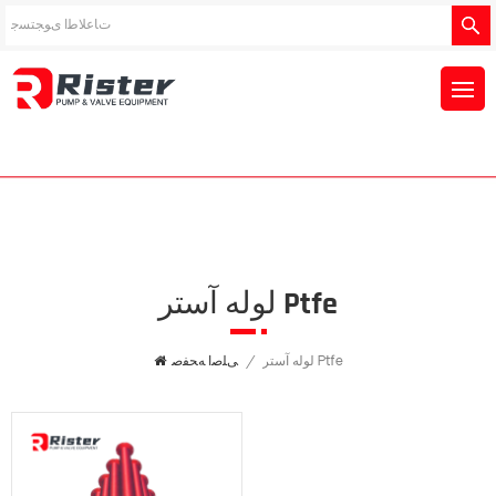
لوله آستر Ptfe
لوله آستر Ptfe
/
ﯽﻠﺻﺍ ﻪﺤﻔﺻ