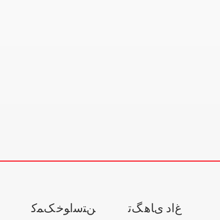
ﻍﺍﺩ ﯼﺎﻫ ﮓﺗ
ﻦﺘﺳﺍﻮﺧ ﮏﻤﮐ