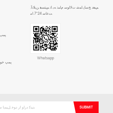
.ﻢﯿﻫﺩ ﺦﺳﺎﭘ ﺎﻤﺷ ﺕﻻ ﺍﻮﺳ ﻡﺎﻤﺗ ﻪﺑ ﺎﺗ ﻢﯿﺘﺴﻫ ﻦﯾﻼ ﻧﺁ
ﺖﻋﺎﺳ 24*7 ﺎﻣ
پمپ 
Whatsapp
پمپ خود 
SUBMIT