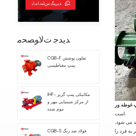
ﺪﯾﺮﯿﮕﺑ ﺱﺎﻤﺗ ﺎﻣ ﺎﺑ
ﺪﯾﺪﺟ ﺕﻻ ﻮﺼﺤﻣ
CQB-F تفلون پوشش
پمپ مغناطیسی
IHF- مکانیکی پمپ گریز
از مرکز شیمیایی مهر و
موم شده
است.
د می شود.
 به فرد را
CQB-S فولاد ضد زنگ