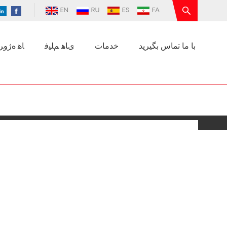
EN
RU
ES
FA
با ما تماس بگیرید
خدمات
ﯼﺎﻫ ﻢﻠﯿﻓ
ﺎﻫ ﻩﮊﻭﺮﭘ