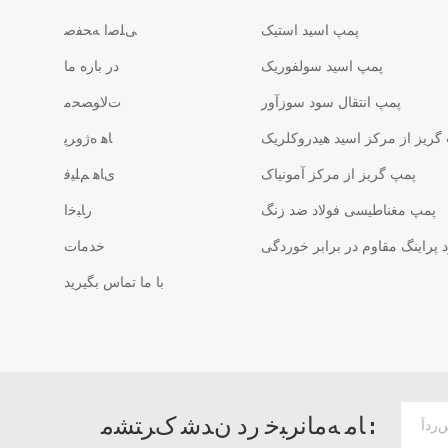
پمپ اسید استیک
ﯽﻠﺻﺍ ﻪﺤﻔﺻ
پمپ اسید سولفوریک
در باره ما
پمپ انتقال سود سوزآور
ﺕﻻ ﻮﺼﺤﻣ
گریز از مرکز اسید هیدروکلریک
ﺎﻫ ﻩﮊﻭﺮﭘ
پمپ گریز از مرکز آمونیاک
ﯼﺎﻫ ﻢﻠﯿﻓ
پمپ مغناطیسی فولاد ضد زنگ
ﺭﺎﺒﺧﺍ
پراینگ مقاوم در برابر خوردگی
خدمات
با ما تماس بگیرید
ﺎﻣ ﻪﻣﺎﻧﺮﺒﺧ ﺭﺩ ﻥﺪﺷ ﮎﺮﺘﺸﻣ :