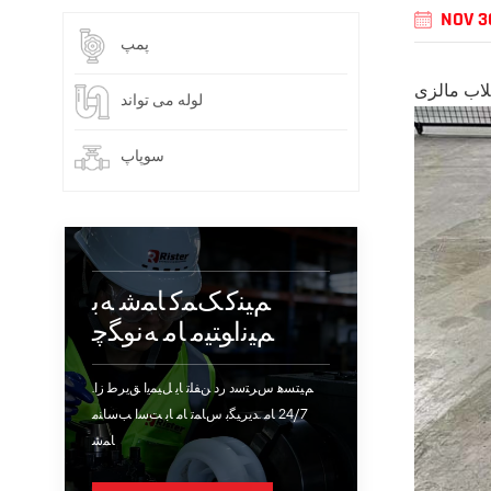
NOV 3
پمپ
لاب مالزی
لوله می تواند
سوپاپ
ﻢﯿﻨﮐ ﮏﻤﮐ ﺎﻤﺷ ﻪﺑ
ﻢﯿﻧﺍﻮﺘﯿﻣ ﺎﻣ ﻪﻧﻮﮕﭼ
.ﻢﯿﺘﺴﻫ ﺱﺮﺘﺳﺩ ﺭﺩ ﻦﻔﻠﺗ ﺎﯾ ﻞﯿﻤﯾﺍ ﻖﯾﺮﻃ ﺯﺍ
24/7 ﺎﻣ .ﺪﯾﺮﯿﮕﺑ ﺱﺎﻤﺗ ﺎﻣ ﺎﺑ ﺖﺳﺍ ﺐﺳﺎﻨﻣ
ﺎﻤﺷ