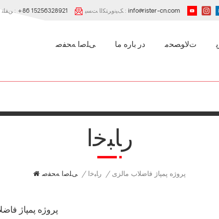
info@rister-cn.com
ﮏﯿﻧﻭﺮﺘﮑﻟﺍ ﺖﺴﭘ :
+86 15256328921
ﻦﻔﻠﺗ :
ﺕﻻ ﻮﺼﺤﻣ
در باره ما
ﯽﻠﺻﺍ ﻪﺤﻔﺻ
ﺭﺎﺒﺧﺍ
ﺭﺎﺒﺧﺍ
/
/
ﯽﻠﺻﺍ ﻪﺤﻔﺻ
پروژه پمپاژ فاضلاب مالزی
پروژه پمپاژ فاضل