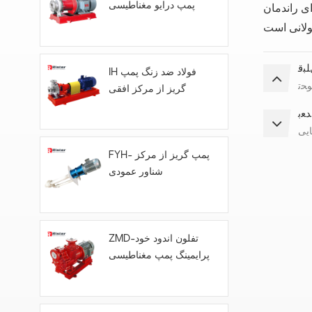
پمپ درایو مغناطیسی
ای راندمان
ﺒﻗ
IH فولاد ضد زنگ پمپ
ﻮﺤﺗ
گریز از مرکز افقی
ﺪﻌﺑ
FYH- پمپ گریز از مرکز
شناور عمودی
ZMD-تفلون اندود خود
پرایمینگ پمپ مغناطیسی