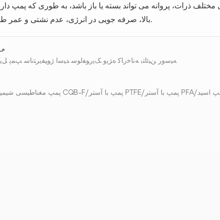
 مختلف ذرات، پروانه می تواند بسته یا باز باشد، به طوری که پمپ دار
بالا، صرفه جویی در انرژی، عدم نشتی و عمر طولانی است.
ﯽﻠ
ﻪﯿﺳﻭﺭ ﻦﯿﺋﺎﺘﺑ ﻪﻧﺎﺧﺭﺎﮐ ﻩﮋﯾﻭ ﮏﯾﺭﻮﻔﻟﻮﺳ ﺪﯿﺳﺍ ﮊﻮﯿﻔﯾﺮﺘﻧﺎﺳ ﭗﻤﭘ ﻞﯾ
شیمیایی CQB-F/پمپ با آستر PTFE/پمپ با آستر PFA/پمپ اسید