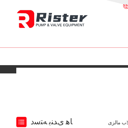
ﺎﻫ ﯼﺪﻨﺑ ﻪﺘﺳﺩ
اب مالزی