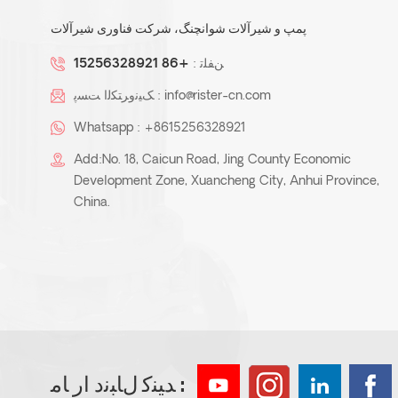
پمپ و شیرآلات شوانچنگ، شرکت فناوری شیرآلات
ﻦﻔﻠﺗ :
+86 15256328921
info@rister-cn.com
ﮏﯿﻧﻭﺮﺘﮑﻟﺍ ﺖﺴﭘ :
Whatsapp :
+8615256328921
Add:No. 18, Caicun Road, Jing County Economic
Development Zone, Xuancheng City, Anhui Province,
China.
ﺪﯿﻨﮐ ﻝﺎﺒﻧﺩ ﺍﺭ ﺎﻣ :