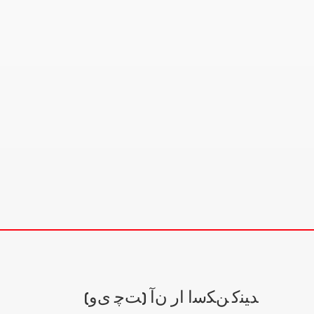
(ﺖﭼ ﯼﻭ) ﺪﯿﻨﮐ ﻦﮑﺳﺍ ﺍﺭ ﻥﺁ