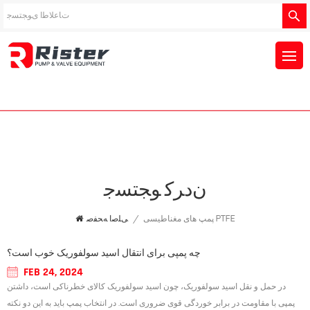
ﻥﺩﺮﮐ ﻮﺠﺘﺴﺟ
پمپ های مغناطیسی PTFE
/
ﯽﻠﺻﺍ ﻪﺤﻔﺻ
چه پمپی برای انتقال اسید سولفوریک خوب است؟
FEB 24, 2024
در حمل و نقل اسید سولفوریک، چون اسید سولفوریک کالای خطرناکی است، داشتن
پمپی با مقاومت در برابر خوردگی قوی ضروری است. در انتخاب پمپ باید به این دو نکته