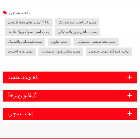
توجه کنید و می توانید پمپ مناسب را پیدا کنید. پمپ هایی که اسید سولفوریک را حمل می
کنند دارای پمپ های گریز از مرکز آلیاژ پلاستیک فلوئور هستند. پمپ های...
ﺎﻫ ﺐﺴﭼﺮﺑ :
پمپ اب اسید سولفوریک
پمپ های مغناطیسی PTFE
پمپ سانتریفیوژ پلاستیکی
پمپ اسید سولفوریک غلیظ
پمپ مغناطیسی شیمیایی
پمپ تفلون
پمپ شیمیایی پلاستیک
تولید کنندگان پمپ صنعتی
پمپ سانتریفیوژ شیمیایی
پمپ های اسیدی
ﺎﻫ ﯼﺪﻨﺑ ﻪﺘﺳﺩ
ﮒﻼ ﺑﻭ ﻦﯾﺮﺧﺁ
ﺎﻫ ﺐﺴﭼﺮﺑ