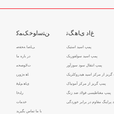
ﻍﺍﺩ ﯼﺎﻫ ﮓﺗ
ﻦﺘﺳﺍﻮﺧ ﮏﻤﮐ
پمپ اسید استیک
ﯽﻠﺻﺍ ﻪﺤﻔﺻ
پمپ اسید سولفوریک
در باره ما
پمپ انتقال سود سوزآور
ﺕﻻ ﻮﺼﺤﻣ
گریز از مرکز اسید هیدروکلریک
ﺎﻫ ﻩﮊﻭﺮﭘ
پمپ گریز از مرکز آمونیاک
ﯼﺎﻫ ﻢﻠﯿﻓ
پمپ مغناطیسی فولاد ضد زنگ
ﺭﺎﺒﺧﺍ
پراینگ مقاوم در برابر خوردگی
خدمات
با ما تماس بگیرید