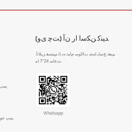
(ﺖﭼ ﯼﻭ) ﺪﯿﻨﮐ ﻦﮑﺳﺍ ﺍﺭ ﻥﺁ
.ﻢﯿﻫﺩ ﺦﺳﺎﭘ ﺎﻤﺷ ﺕﻻ ﺍﻮﺳ ﻡﺎﻤﺗ ﻪﺑ ﺎﺗ ﻢﯿﺘﺴﻫ ﻦﯾﻼ ﻧﺁ
ﺖﻋﺎﺳ 24*7 ﺎﻣ
پمپ 
Whatsapp
پمپ خود 