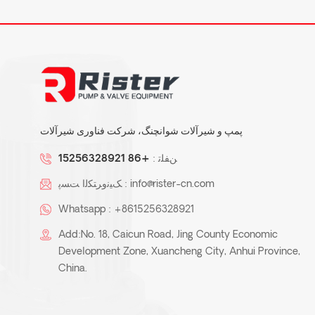
پمپ و شیرآلات شوانچنگ، شرکت فناوری شیرآلات
ﻦﻔﻠﺗ :
+86 15256328921
info@rister-cn.com
ﮏﯿﻧﻭﺮﺘﮑﻟﺍ ﺖﺴﭘ :
Whatsapp :
+8615256328921
Add:No. 18, Caicun Road, Jing County Economic
Development Zone, Xuancheng City, Anhui Province,
China.