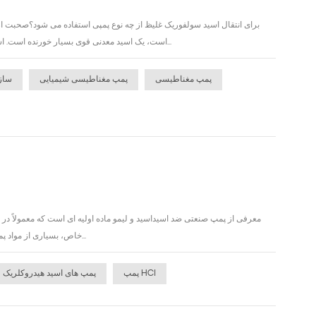
برای انتقال اسید سولفوریک غلیظ از چه نوع پمپی استفاده می شود؟صحبت از 
کنیم. اسید سولفوریک غلیظ، که معمولا به عنوان آب بد شناخته می شود، فرمول شیمیایی H2SO4 است، یک اسید معدنی قوی بسیار خورنده است. اسید سول...
پمپ مغناطیسی
پمپ مغناطیسی شیمیایی
ساز
معرفی از پمپ صنعتی ضد اسیداسید و لیمو ماده اولیه ای است که معمولاً در تول
خاص، بسیاری از مواد پمپ مقاوم در برابر اسید نمی توانند به عنوان مواد انتقال مایعات اسیدی مورد استفاده قرار گیرند. مواد چدنی و...
پمپ HCl
پمپ های اسید هیدروکلریک