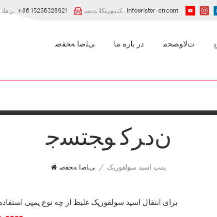
info@rister-cn.com
ﮏﯿﻧﻭﺮﺘﮑﻟﺍ ﺖﺴﭘ :
+86 15256328921
ﻦﻔﻠﺗ :
ﺕﻻ ﻮﺼﺤﻣ
در باره ما
ﯽﻠﺻﺍ ﻪﺤﻔﺻ
ﻥﺩﺮﮐ ﻮﺠﺘﺴﺟ
پمپ اسید سولفوریک
/
ﯽﻠﺻﺍ ﻪﺤﻔﺻ
برای انتقال اسید سولفوریک غلیظ از چه نوع پمپی استفاد