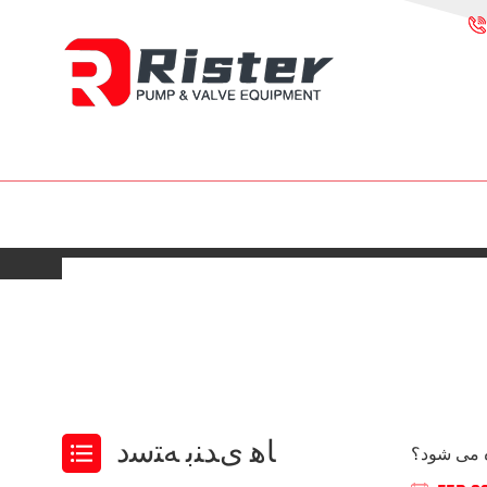
ﺎﻫ ﯼﺪﻨﺑ ﻪﺘﺳﺩ
ه می شود؟