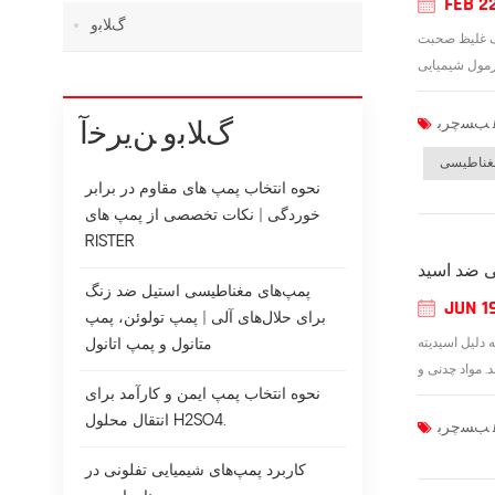
FEB 2
ﮒﻼ ﺑﻭ
ریک غلیظ صحبت
ﮒﻼ ﺑﻭ ﻦﯾﺮﺧﺁ
مغناطیسی
نحوه انتخاب پمپ های مقاوم در برابر
خوردگی | نکات تخصصی از پمپ های
RISTER
 ضد اسید
پمپ‌های مغناطیسی استیل ضد زنگ
JUN 1
برای حلال‌های آلی | پمپ تولوئن، پمپ
 دلیل اسیدیته
متانول و پمپ اتانول
نحوه انتخاب پمپ ایمن و کارآمد برای
انتقال محلول H2SO4.
کاربرد پمپ‌های شیمیایی تفلونی در