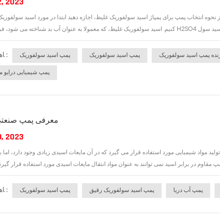
2, 2023
نحوه انتخاب پمپ برای پمپاژ اسید سولفوریک غلیظ، اجازه دهید ابتدا در مورد اسید سولفو
ﺎﻫ ﺐﺴﭼﺮﺑ :
نده پمپ اسید سولفوریک
پمپ اسید سولفوریک
پمپ اسید سولفوریک
پمپ شیمیایی درایو 
معرفی پمپ صنعتی
9, 2023
ید مواد شیمیایی مورد استفاده قرار می گیرد که در آن مایعات اسیدی زیادی وجود دارد، اما به
ﺎﻫ ﺐﺴﭼﺮﺑ :
پمپ آب دریا
پمپ اسید سولفوریک رقیق
پمپ اسید سولفوریک