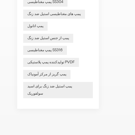
پمپ مغناطیسی SS304
پمپ های مغناطیسی استیل ضد زنگ
پمپ اتانول
پمپ از جنس استیل ضد زنگ
پمپ مغناطیسی SS316
تولیدکننده پمپ پلاستیکی PVDF
پمپ گریز از مرکز آمونیاک
پمپ استیل ضد زنگ برای اسید
سولفوریک