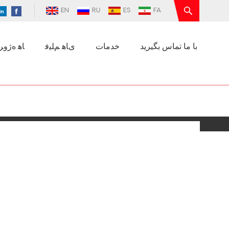
EN
RU
ES
FA
با ما تماس بگیرید
خدمات
ﯼﺎﻫ ﻢﻠﯿﻓ
ﺎﻫ ﻩﮊﻭﺮﭘ