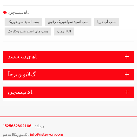
دلیل اسیدیته خاص، بسیاری از مواد پمپ مقاوم در برابر اسید نمی توانند به عنوان مواد
انتقال مایعات اسیدی مورد استفاده قرار گیرند. مواد چدنی و...
ﺎﻫ ﺐﺴﭼﺮﺑ :
پمپ آب دریا
پمپ اسید سولفوریک رقیق
پمپ اسید سولفوریک
پمپ HCl
پمپ های اسید هیدروکلریک
ﺎﻫ ﯼﺪﻨﺑ ﻪﺘﺳﺩ
ﮒﻼ ﺑﻭ ﻦﯾﺮﺧﺁ
ﺎﻫ ﺐﺴﭼﺮﺑ
ﻦﻔﻠﺗ :
+86 15256328921
info@rister-cn.com
ﮏﯿﻧﻭﺮﺘﮑﻟﺍ ﺖﺴﭘ :