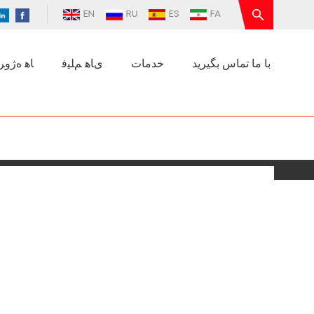
EN
RU
ES
FA
با ما تماس بگیرید
خدمات
ﯼﺎﻫ ﻢﻠﯿﻓ
ﺎﻫ ﻩﮊﻭﺮﭘ