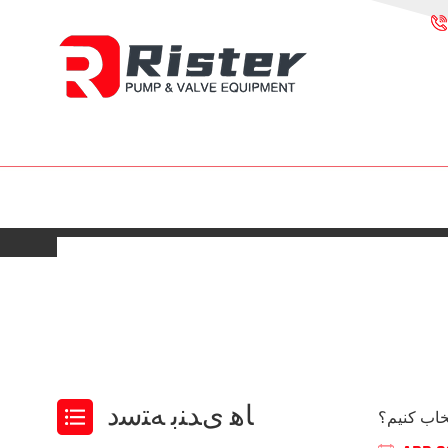
ﺎﻫ ﯼﺪﻨﺑ ﻪﺘﺳﺩ
تخاب کنیم؟