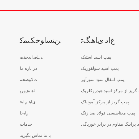
ﻍﺍﺩ ﯼﺎﻫ ﮓﺗ
ﻦﺘﺳﺍﻮﺧ ﮏﻤﮐ
پمپ اسید استیک
ﯽﻠﺻﺍ ﻪﺤﻔﺻ
پمپ اسید سولفوریک
در باره ما
پمپ انتقال سود سوزآور
ﺕﻻ ﻮﺼﺤﻣ
گریز از مرکز اسید هیدروکلریک
ﺎﻫ ﻩﮊﻭﺮﭘ
پمپ گریز از مرکز آمونیاک
ﯼﺎﻫ ﻢﻠﯿﻓ
پمپ مغناطیسی فولاد ضد زنگ
ﺭﺎﺒﺧﺍ
پراینگ مقاوم در برابر خوردگی
خدمات
با ما تماس بگیرید