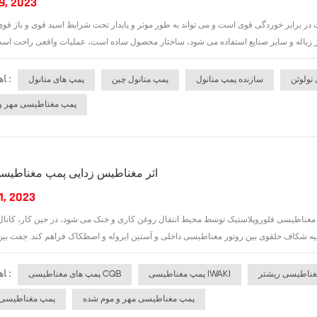
9, 2023
ت در برابر خوردگی قوی است و می تواند به طور موثر و پایدار تحت شرایط اسید قوی و باز قوی
ﺎﻫ ﺐﺴﭼﺮﺑ :
تولوئن
سازنده پمپ متانول
پمپ متانول چین
پمپ های متانول
پمپ مغناطیسی مهر و
اثر مغناطیس زدایی پمپ مغناطی
1, 2023
ناطیسی فلوروپلاستیک توسط محیط انتقال روغن کاری و خنک می شود، در حین کار، کانال ر
ﺎﻫ ﺐﺴﭼﺮﺑ :
غناطیسی ریشتر
پمپ مغناطیسی IWAKI
پمپ های مغناطیسی CQB
پمپ مغناطیسی مهر و موم شده
پمپ مغناطیس