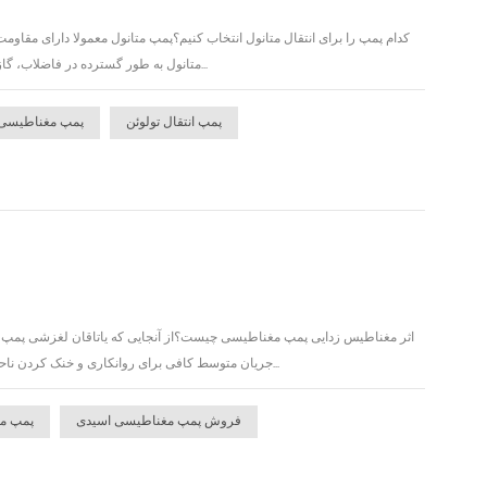
کدام پمپ را برای انتقال متانول انتخاب کنیم؟پمپ متانول معمولا دارای مقاوم
متانول به طور گسترده در فاضلاب، گاز زباله و سایر صنایع استفاده می شود، ساختار محصول ساده است، عملیات واقعی راحت است.متانول یک م...
پمپ انتقال تولوئن
پمپ مغناطیسی 
اثر مغناطیس زدایی پمپ مغناطیسی چیست؟از آنجایی که یاتاقان لغزشی پمپ مغ
جریان متوسط کافی برای روانکاری و خنک کردن ناحیه شکاف حلقوی بین روتور مغناطیسی داخلی و آستین ایزوله و اصطکاک فراهم کند. جفت بین بلبرینگ کشو...
فروش پمپ مغناطیسی اسیدی
پمپ م