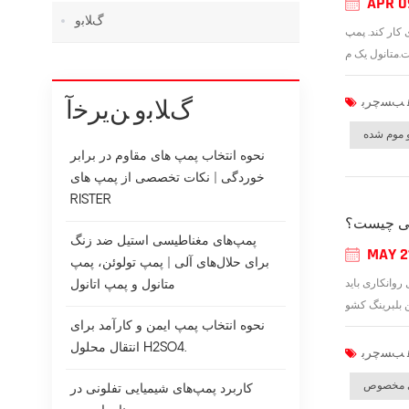
APR 0
ﮒﻼ ﺑﻭ
 کار کند. پمپ
ﮒﻼ ﺑﻭ ﻦﯾﺮﺧﺁ
 موم شده
نحوه انتخاب پمپ های مقاوم در برابر
خوردگی | نکات تخصصی از پمپ های
RISTER
سی چیست؟
پمپ‌های مغناطیسی استیل ضد زنگ
MAY 2
برای حلال‌های آلی | پمپ تولوئن، پمپ
وانکاری باید
متانول و پمپ اتانول
نحوه انتخاب پمپ ایمن و کارآمد برای
انتقال محلول H2SO4.
ی مخصوص
کاربرد پمپ‌های شیمیایی تفلونی در