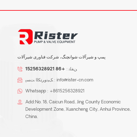
پمپ و شیرآلات شوانچنگ، شرکت فناوری شیرآلات
ﻦﻔﻠﺗ :
+86 15256328921
info@rister-cn.com
ﮏﯿﻧﻭﺮﺘﮑﻟﺍ ﺖﺴﭘ :
Whatsapp :
+8615256328921
Add:No. 18, Caicun Road, Jing County Economic
Development Zone, Xuancheng City, Anhui Province,
China.