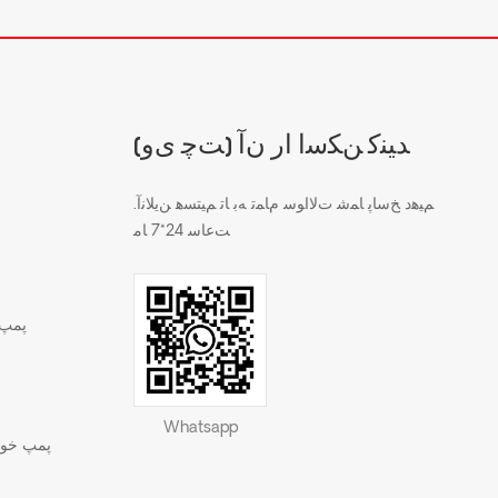
(ﺖﭼ ﯼﻭ) ﺪﯿﻨﮐ ﻦﮑﺳﺍ ﺍﺭ ﻥﺁ
.ﻢﯿﻫﺩ ﺦﺳﺎﭘ ﺎﻤﺷ ﺕﻻ ﺍﻮﺳ ﻡﺎﻤﺗ ﻪﺑ ﺎﺗ ﻢﯿﺘﺴﻫ ﻦﯾﻼ ﻧﺁ
ﺖﻋﺎﺳ 24*7 ﺎﻣ
پمپ 
Whatsapp
پمپ خود 