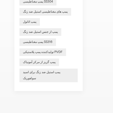
پمپ مغناطیسی SS304
پمپ های مغناطیسی استیل ضد زنگ
پمپ اتانول
پمپ از جنس استیل ضد زنگ
پمپ مغناطیسی SS316
تولیدکننده پمپ پلاستیکی PVDF
پمپ گریز از مرکز آمونیاک
پمپ استیل ضد زنگ برای اسید
سولفوریک