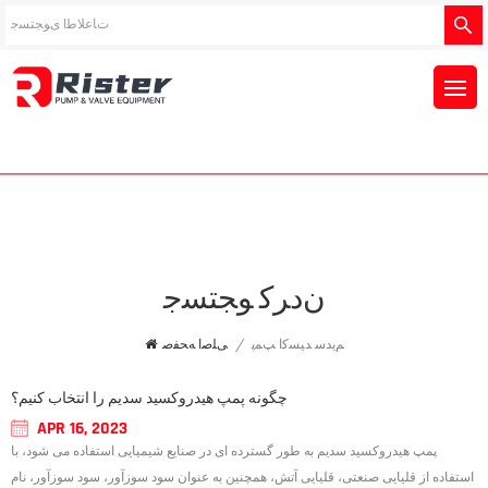
ﻥﺩﺮﮐ ﻮﺠﺘﺴﺟ
ﻢﯾﺪﺳ ﺪﯿﺴﮐﺍ ﭗﻤﭘ
/
ﯽﻠﺻﺍ ﻪﺤﻔﺻ
چگونه پمپ هیدروکسید سدیم را انتخاب کنیم؟
APR 16, 2023
پمپ هیدروکسید سدیم به طور گسترده ای در صنایع شیمیایی استفاده می شود، با
استفاده از قلیایی صنعتی، قلیایی آتش، همچنین به عنوان سود سوزآور، سود سوزآور، نام