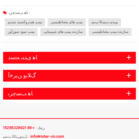
شیمیایی هیدروکسید سدیم شناخته می شود. این یک جامد سفید در دمای اتاق است که به
شدت خورنده و محلول در آب است. محلول آبی آن به شدت قلیایی است و یک قل...
ﺎﻫ ﺐﺴﭼﺮﺑ :
ﻢﯾﺪﺳ ﺪﯿﺴﮐﺍ ﭗﻤﭘ
پمپ های مغناطیسی
پمپ هیدروکسید سدیم
سازنده پمپ مغناطیسی
سازنده پمپ های شیمیایی
پمپ سود سوزآور
ﺎﻫ ﯼﺪﻨﺑ ﻪﺘﺳﺩ
ﮒﻼ ﺑﻭ ﻦﯾﺮﺧﺁ
ﺎﻫ ﺐﺴﭼﺮﺑ
ﻦﻔﻠﺗ :
+86 15256328921
info@rister-cn.com
ﮏﯿﻧﻭﺮﺘﮑﻟﺍ ﺖﺴﭘ :