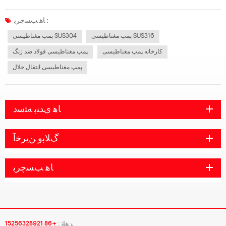
نظری کامل برای پمپ مغناطیسی فراهم می کند، بنابراین پمپ به طور کلی می تواند به
وضعیت خوبی از ثبات، سر و صدای کم، از دست دادن کامل دست یابد: نشت در مرحله
ﺎﻫ ﺐﺴﭼﺮﺑ :
اولی...
پمپ مغناطیسی SUS316
پمپ مغناطیسی SUS304
کارخانه پمپ مغناطیسی
پمپ مغناطیسی فولاد ضد زنگ
پمپ مغناطیسی انتقال حلال
ﺎﻫ ﯼﺪﻨﺑ ﻪﺘﺳﺩ
ﮒﻼ ﺑﻭ ﻦﯾﺮﺧﺁ
ﺎﻫ ﺐﺴﭼﺮﺑ
ﻦﻔﻠﺗ :
+86 15256328921