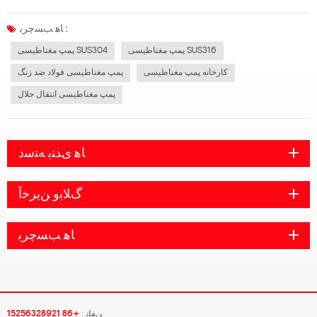
نظری کامل برای پمپ مغناطیسی فراهم می کند، بنابراین پمپ به طور کلی می تواند به
وضعیت خوبی از ثبات، سر و صدای کم، از دست دادن کامل دست یابد: نشت در مرحله
ﺎﻫ ﺐﺴﭼﺮﺑ :
اولی...
پمپ مغناطیسی SUS316
پمپ مغناطیسی SUS304
کارخانه پمپ مغناطیسی
پمپ مغناطیسی فولاد ضد زنگ
پمپ مغناطیسی انتقال حلال
ﺎﻫ ﯼﺪﻨﺑ ﻪﺘﺳﺩ
ﮒﻼ ﺑﻭ ﻦﯾﺮﺧﺁ
ﺎﻫ ﺐﺴﭼﺮﺑ
ﻦﻔﻠﺗ :
+86 15256328921