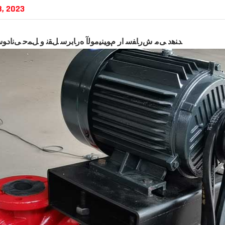
8, 2023
ﺪﻨﻫﺩ ﯽﻣ ﺵﺭﺎﻔﺳ ﺍﺭ ﻡﻮﯿﻨﯿﻣﻮﻟﺁ ﻩﺭﺎﺑﺮﺳ ﻞﻘﻧ ﻭ ﻞﻤﺣ ﯽﻧﺍﺩﻮ