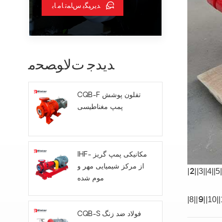
ﺪﯾﺮﯿﮕﺑ ﺱﺎﻤﺗ ﺎﻣ ﺎﺑ
ﺪﯾﺪﺟ ﺕﻻ ﻮﺼﺤﻣ
CQB-F تفلون پوشش
پمپ مغناطیسی
IHF- مکانیکی پمپ گریز
از مرکز شیمیایی مهر و
|3|
|4|
|5|
|2|
موم شده
|8|
|10|
|
|9|
CQB-S فولاد ضد زنگ