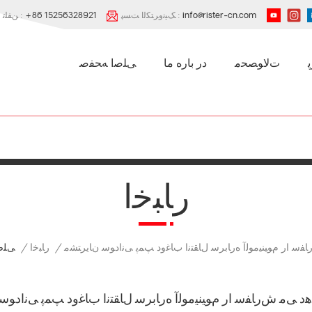
info@rister-cn.com
ﮏﯿﻧﻭﺮﺘﮑﻟﺍ ﺖﺴﭘ :
+86 15256328921
ﻦﻔﻠﺗ :
ﺕﻻ ﻮﺼﺤﻣ
در باره ما
ﯽﻠﺻﺍ ﻪﺤﻔﺻ
ﺭﺎﺒﺧﺍ
ﺭﺎﺒﺧﺍ
/
/
ﯽﻠﺻ
ﻔﺳ ﺍﺭ ﻡﻮﯿﻨﯿﻣﻮﻟﺁ ﻩﺭﺎﺑﺮﺳ ﻝﺎﻘﺘﻧﺍ ﺏﺎﻏﻭﺩ ﭗﻤﭘ ﯽﻧﺍﺩﻮﺳ ﻥﺎﯾﺮﺘﺸﻣ
ﻫﺩ ﯽﻣ ﺵﺭﺎﻔﺳ ﺍﺭ ﻡﻮﯿﻨﯿﻣﻮﻟﺁ ﻩﺭﺎﺑﺮﺳ ﻝﺎﻘﺘﻧﺍ ﺏﺎﻏﻭﺩ ﭗﻤﭘ ﯽﻧﺍﺩﻮﺳ