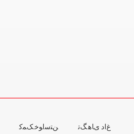
ﻍﺍﺩ ﯼﺎﻫ ﮓﺗ
ﻦﺘﺳﺍﻮﺧ ﮏﻤﮐ