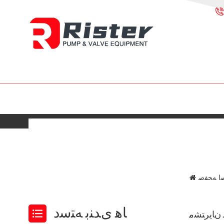
ﺍ ﻪﺤﻔﺻ
ﺎﻫ ﯼﺪﻨﺑ ﻪﺘﺳﺩ
 ﻥﺎﯾﺮﺘﺸﻣ