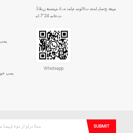
.ﻢﯿﻫﺩ ﺦﺳﺎﭘ ﺎﻤﺷ ﺕﻻ ﺍﻮﺳ ﻡﺎﻤﺗ ﻪﺑ ﺎﺗ ﻢﯿﺘﺴﻫ ﻦﯾﻼ ﻧﺁ
ﺖﻋﺎﺳ 24*7 ﺎﻣ
پمپ 
Whatsapp
پمپ خود 
SUBMIT