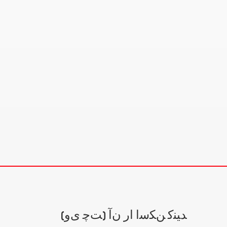
(ﺖﭼ ﯼﻭ) ﺪﯿﻨﮐ ﻦﮑﺳﺍ ﺍﺭ ﻥﺁ