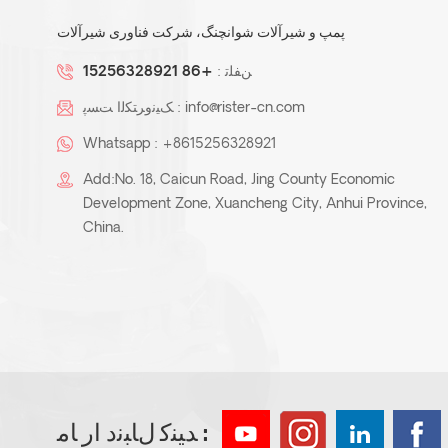
پمپ و شیرآلات شوانچنگ، شرکت فناوری شیرآلات
ﻦﻔﻠﺗ :
+86 15256328921
info@rister-cn.com
ﮏﯿﻧﻭﺮﺘﮑﻟﺍ ﺖﺴﭘ :
Whatsapp :
+8615256328921
Add:No. 18, Caicun Road, Jing County Economic
Development Zone, Xuancheng City, Anhui Province,
China.
ﺪﯿﻨﮐ ﻝﺎﺒﻧﺩ ﺍﺭ ﺎﻣ :