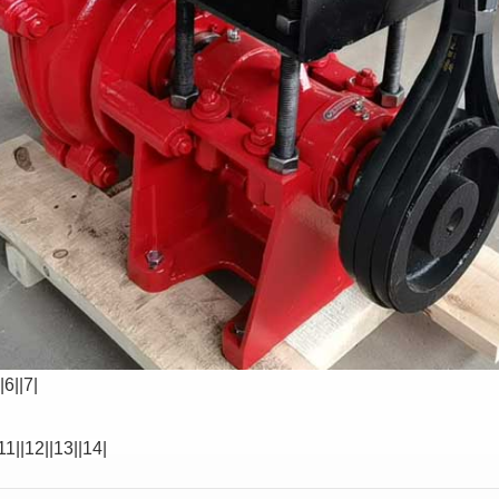
|6|
|7|
11|
|12|
|13|
|14|