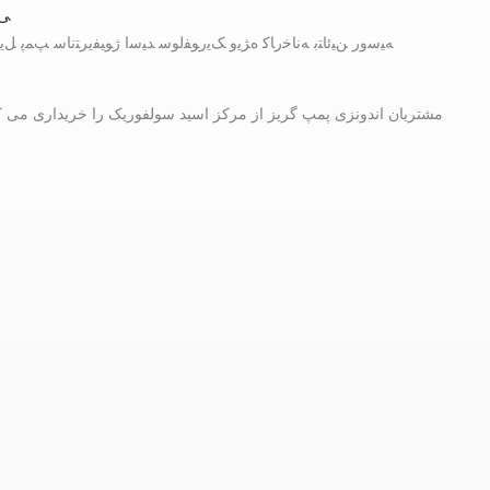
ﯽﻠ
ﻪﯿﺳﻭﺭ ﻦﯿﺋﺎﺘﺑ ﻪﻧﺎﺧﺭﺎﮐ ﻩﮋﯾﻭ ﮏﯾﺭﻮﻔﻟﻮﺳ ﺪﯿﺳﺍ ﮊﻮﯿﻔﯾﺮﺘﻧﺎﺳ ﭗﻤﭘ ﻞﯾ
مشتریان اندونزی پمپ گریز از مرکز اسید سولفوریک را خریداری می ک