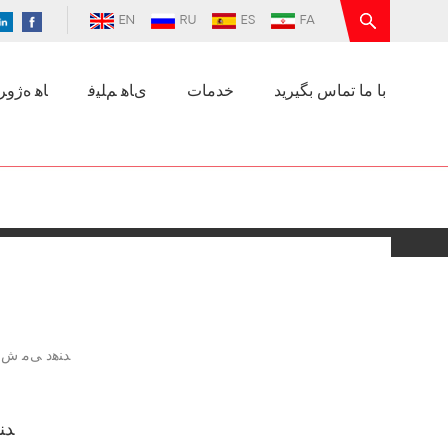
EN
RU
ES
FA
با ما تماس بگیرید
خدمات
ﯼﺎﻫ ﻢﻠﯿﻓ
ﺎﻫ ﻩﮊﻭﺮﭘ
ﺪﻨﻫﺩ ﯽﻣ ﺵﺭﺎ
ﺪﻨ