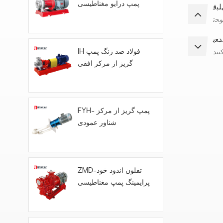
پمپ درایو مغناطیسی
ﺒﻗ
ﻮﺤﺗ
ﺪﻌﺑ
IH فولاد ضد زنگ پمپ
نند
گریز از مرکز افقی
FYH- پمپ گریز از مرکز
شناور عمودی
ZMD-تفلون اندود خود
پرایمینگ پمپ مغناطیسی