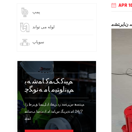
APR 1
پمپ
ﺳ ﻥﺎﯾﺮﺘﺸﻣ
لوله می تواند
سوپاپ
ﻢﯿﻨﮐ ﮏﻤﮐ ﺎﻤﺷ ﻪﺑ
ﻢﯿﻧﺍﻮﺘﯿﻣ ﺎﻣ ﻪﻧﻮﮕﭼ
.ﻢﯿﺘﺴﻫ ﺱﺮﺘﺳﺩ ﺭﺩ ﻦﻔﻠﺗ ﺎﯾ ﻞﯿﻤﯾﺍ ﻖﯾﺮﻃ ﺯﺍ
24/7 ﺎﻣ .ﺪﯾﺮﯿﮕﺑ ﺱﺎﻤﺗ ﺎﻣ ﺎﺑ ﺖﺳﺍ ﺐﺳﺎﻨﻣ
ﺎﻤﺷ