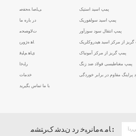
پمپ اسید استیک
ﯽﻠﺻﺍ ﻪﺤﻔﺻ
پمپ اسید سولفوریک
در باره ما
پمپ انتقال سود سوزآور
ﺕﻻ ﻮﺼﺤﻣ
گریز از مرکز اسید هیدروکلریک
ﺎﻫ ﻩﮊﻭﺮﭘ
پمپ گریز از مرکز آمونیاک
ﯼﺎﻫ ﻢﻠﯿﻓ
پمپ مغناطیسی فولاد ضد زنگ
ﺭﺎﺒﺧﺍ
پراینگ مقاوم در برابر خوردگی
خدمات
با ما تماس بگیرید
ﺎﻣ ﻪﻣﺎﻧﺮﺒﺧ ﺭﺩ ﻥﺪﺷ ﮎﺮﺘﺸﻣ :