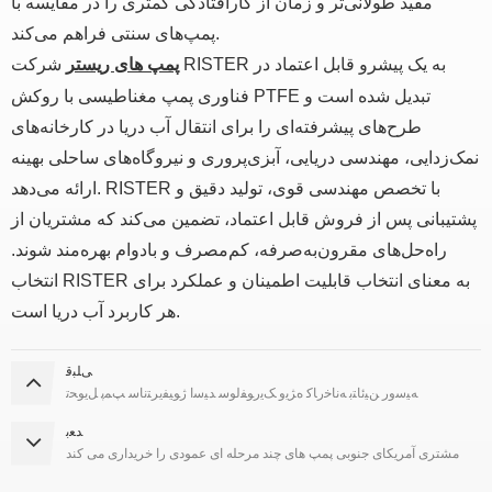
مفید طولانی‌تر و زمان از کارافتادگی کمتری را در مقایسه با
پمپ‌های سنتی فراهم می‌کند.
شرکت RISTER به یک پیشرو قابل اعتماد در
پمپ های ریستر
فناوری پمپ مغناطیسی با روکش PTFE تبدیل شده است و
طرح‌های پیشرفته‌ای را برای انتقال آب دریا در کارخانه‌های
نمک‌زدایی، مهندسی دریایی، آبزی‌پروری و نیروگاه‌های ساحلی بهینه
ارائه می‌دهد. RISTER با تخصص مهندسی قوی، تولید دقیق و
پشتیبانی پس از فروش قابل اعتماد، تضمین می‌کند که مشتریان از
راه‌حل‌های مقرون‌به‌صرفه، کم‌مصرف و بادوام بهره‌مند شوند.
انتخاب RISTER به معنای انتخاب قابلیت اطمینان و عملکرد برای
هر کاربرد آب دریا است.
ﯽﻠﺒﻗ
ﻪﯿﺳﻭﺭ ﻦﯿﺋﺎﺘﺑ ﻪﻧﺎﺧﺭﺎﮐ ﻩﮋﯾﻭ ﮏﯾﺭﻮﻔﻟﻮﺳ ﺪﯿﺳﺍ ﮊﻮﯿﻔﯾﺮﺘﻧﺎﺳ ﭗﻤﭘ ﻞﯾﻮﺤﺗ
ﺪﻌﺑ
مشتری آمریکای جنوبی پمپ های چند مرحله ای عمودی را خریداری می کند