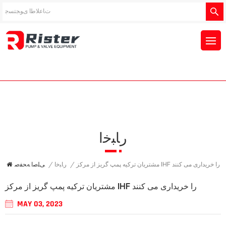
ﺭﺎﺒﺧﺍ
/
ﺭﺎﺒﺧﺍ
/
ﯽﻠﺻﺍ ﻪﺤﻔﺻ
مشتریان ترکیه پمپ گریز از مرکز IHF را خریداری می کنند
مشتریان ترکیه پمپ گریز از مرکز IHF را خریداری می کنند
MAY 03, 2023