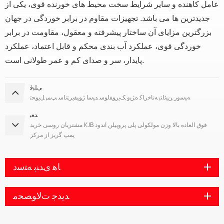
عامل کاهنده و سایر شرایط سخت محیط های خورنده قوی، یکی از
جدیدترین ها می باشد. تجهیزات مقاوم در برابر خوردگی در جهان
بزرگترین مزایای آن ساختار پیشرفته و معقول، مقاومت در برابر
خوردگی قوی، عملکرد آب بندی محکم و قابل اعتماد، عملکرد
پایدار، سر و صدای کم و عمر طولانی است.
ﯽﻠﺒﻗ
ﻪﯿﺳﻭﺭ ﻦﯿﺋﺎﺘﺑ ﻪﻧﺎﺧﺭﺎﮐ ﻩﮋﯾﻭ ﮏﯾﺭﻮﻔﻟﻮﺳ ﺪﯿﺳﺍ ﮊﻮﯿﻔﯾﺮﺘﻧﺎﺳ ﭗﻤﭘ ﻞﯾﻮﺤﺗ
ﺪﻌﺑ
مشتریان روسی خرید KJB فوق العاده بالا وزن مولکولی پلی پروپیلن اندود
پمپ گریز از مرکز
ﺎﻫ ﯼﺪﻨﺑ ﻪﺘﺳﺩ
ﺪﯾﺪﺟ ﺕﻻ ﻮﺼﺤﻣ