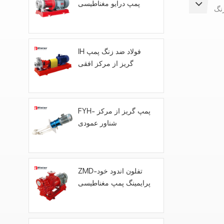
پمپ درایو مغناطیسی
IH فولاد ضد زنگ پمپ
گریز از مرکز افقی
FYH- پمپ گریز از مرکز
شناور عمودی
ZMD-تفلون اندود خود
پرایمینگ پمپ مغناطیسی