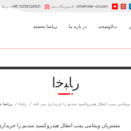
info@rister-cn.com
ﮏﯿﻧﻭﺮﺘﮑﻟﺍ ﺖﺴﭘ :
+86 15256328921
ﻦﻔﻠﺗ :
ﺕﻻ ﻮﺼﺤﻣ
در باره ما
ﯽﻠﺻﺍ ﻪﺤﻔﺻ
ﺭﺎﺒﺧﺍ
ﺭﺎﺒﺧﺍ
/
/
ﯽﻠﺻﺍ ﻪ
ویتنامی پمپ انتقال هیدروکسید سدیم را خریداری می کنند
مشتریان ویتنامی پمپ انتقال هیدروکسید سدیم را خریداری