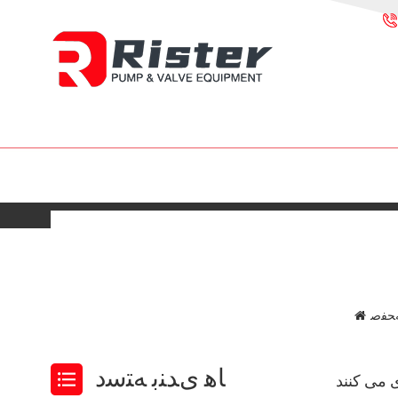
ﺤﻔﺻ
ﺎﻫ ﯼﺪﻨﺑ ﻪﺘﺳﺩ
 می کنند