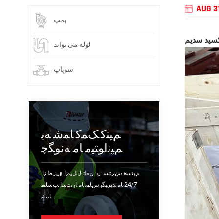
AUG 3
پمپ
کسید سدیم
لوله می تواند
سوپاپ
ﻢﯿﻨﮐ ﮏﻤﮐ ﺎﻤﺷ ﻪﺑ
ﻢﯿﻧﺍﻮﺘﯿﻣ ﺎﻣ ﻪﻧﻮﮕﭼ
.ﻢﯿﺘﺴﻫ ﺱﺮﺘﺳﺩ ﺭﺩ ﻦﻔﻠﺗ ﺎﯾ ﻞﯿﻤﯾﺍ ﻖﯾﺮﻃ ﺯﺍ
24/7 ﺎﻣ .ﺪﯾﺮﯿﮕﺑ ﺱﺎﻤﺗ ﺎﻣ ﺎﺑ ﺖﺳﺍ ﺐﺳﺎﻨﻣ
ﺎﻤﺷ