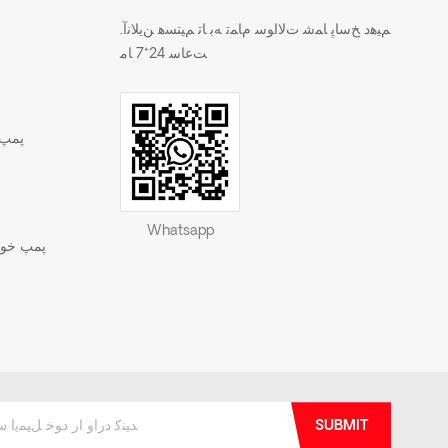
.ﻢﯿﻫﺩ ﺦﺳﺎﭘ ﺎﻤﺷ ﺕﻻ ﺍﻮﺳ ﻡﺎﻤﺗ ﻪﺑ ﺎﺗ ﻢﯿﺘﺴﻫ ﻦﯾﻼ ﻧﺁ
ﺖﻋﺎﺳ 24*7 ﺎﻣ
پمپ 
Whatsapp
پمپ خود 
SUBMIT