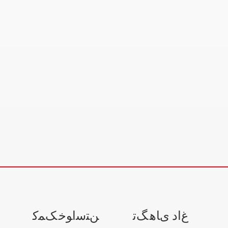
ﻍﺍﺩ ﯼﺎﻫ ﮓﺗ
ﻦﺘﺳﺍﻮﺧ ﮏﻤﮐ