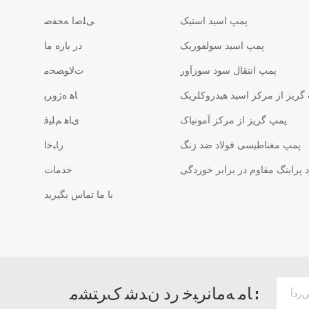
پمپ اسید استیک
ﯽﻠﺻﺍ ﻪﺤﻔﺻ
پمپ اسید سولفوریک
در باره ما
پمپ انتقال سود سوزآور
ﺕﻻ ﻮﺼﺤﻣ
گریز از مرکز اسید هیدروکلریک
ﺎﻫ ﻩﮊﻭﺮﭘ
پمپ گریز از مرکز آمونیاک
ﯼﺎﻫ ﻢﻠﯿﻓ
پمپ مغناطیسی فولاد ضد زنگ
ﺭﺎﺒﺧﺍ
پراینگ مقاوم در برابر خوردگی
خدمات
با ما تماس بگیرید
ﺎﻣ ﻪﻣﺎﻧﺮﺒﺧ ﺭﺩ ﻥﺪﺷ ﮎﺮﺘﺸﻣ :