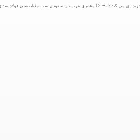
 سعودی پمپ مغناطیسی فولاد ضد زنگ CQB-S را خریداری می کند