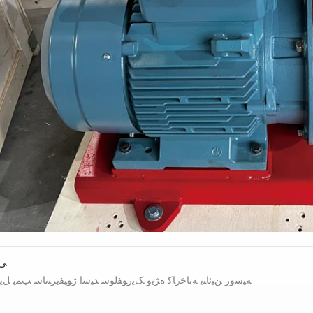
ﯽﻠ
ﻪﯿﺳﻭﺭ ﻦﯿﺋﺎﺘﺑ ﻪﻧﺎﺧﺭﺎﮐ ﻩﮋﯾﻭ ﮏﯾﺭﻮﻔﻟﻮﺳ ﺪﯿﺳﺍ ﮊﻮﯿﻔﯾﺮﺘﻧﺎﺳ ﭗﻤﭘ ﻞﯾ