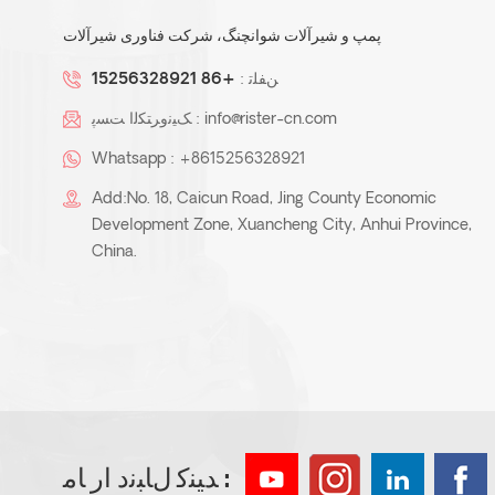
پمپ و شیرآلات شوانچنگ، شرکت فناوری شیرآلات
ﻦﻔﻠﺗ :
+86 15256328921
info@rister-cn.com
ﮏﯿﻧﻭﺮﺘﮑﻟﺍ ﺖﺴﭘ :
Whatsapp :
+8615256328921
Add:No. 18, Caicun Road, Jing County Economic
Development Zone, Xuancheng City, Anhui Province,
China.
ﺪﯿﻨﮐ ﻝﺎﺒﻧﺩ ﺍﺭ ﺎﻣ :