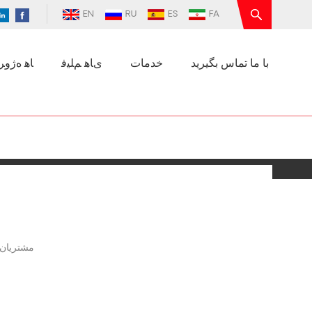
EN
RU
ES
FA
با ما تماس بگیرید
خدمات
ﯼﺎﻫ ﻢﻠﯿﻓ
ﺎﻫ ﻩﮊﻭﺮﭘ
مشتریان 