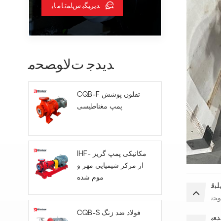
ﺪﯾﺮﯿﮕﺑ ﺱﺎﻤﺗ ﺎﻣ ﺎﺑ
ﺪﯾﺪﺟ ﺕﻻ ﻮﺼﺤﻣ
CQB-F تفلون پوشش
پمپ مغناطیسی
IHF- مکانیکی پمپ گریز
از مرکز شیمیایی مهر و
موم شده
ﺒﻗ
ﻮﺤﺗ
CQB-S فولاد ضد زنگ
ﺪﻌﺑ