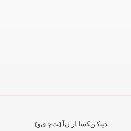
(ﺖﭼ ﯼﻭ) ﺪﯿﻨﮐ ﻦﮑﺳﺍ ﺍﺭ ﻥﺁ