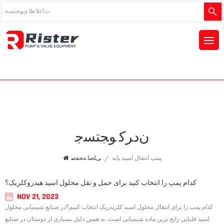
ﻥﺩﺮﮐ ﻮﺠﺘﺴﺟ
پمپ انتقال اسید پایه
/
ﯽﻠﺻﺍ ﻪﺤﻔﺻ
کدام پمپ را انتخاب کنید برای حمل و نقل محلول اسید هیدروکلریک؟
NOV 21, 2023
کدام پمپ را برای انتقال محلول اسید کلریدریک انتخاب کنیم؟در صنایع شیمیایی محلول
اسید قلیایی رایج ترین ماده شیمیایی است، به همین دلیل بسیاری از دوستان در صنایع