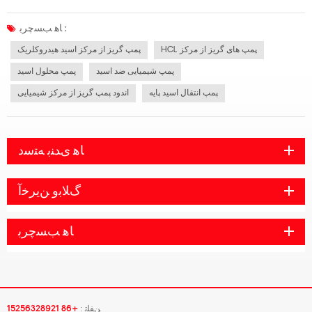
شیمیایی نیاز به انتخاب پمپ های مناسب برای انتقال محلول های اسید و باز دارند. در واقع
یک دسته بندی خاص نیز وجود دارد پمپ های شیمیایی در صنعت پ...
ﺎﻫ ﺐﺴﭼﺮﺑ :
HCL پمپ های گریز از مرکز
پمپ گریز از مرکز اسید هیدروکلریک
پمپ شیمیایی ضد اسید
پمپ محلول اسید
پمپ انتقال اسید پایه
اندود پمپ گریز از مرکز شیمیایی
ﺎﻫ ﯼﺪﻨﺑ ﻪﺘﺳﺩ
ﮒﻼ ﺑﻭ ﻦﯾﺮﺧﺁ
ﺎﻫ ﺐﺴﭼﺮﺑ
ﻦﻔﻠﺗ :
+86 15256328921