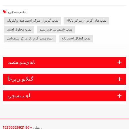
شیمیایی نیاز به انتخاب پمپ های مناسب برای انتقال محلول های اسید و باز دارند. در واقع
یک دسته بندی خاص نیز وجود دارد پمپ های شیمیایی در صنعت پ...
ﺎﻫ ﺐﺴﭼﺮﺑ :
HCL پمپ های گریز از مرکز
پمپ گریز از مرکز اسید هیدروکلریک
پمپ شیمیایی ضد اسید
پمپ محلول اسید
پمپ انتقال اسید پایه
اندود پمپ گریز از مرکز شیمیایی
ﺎﻫ ﯼﺪﻨﺑ ﻪﺘﺳﺩ
ﮒﻼ ﺑﻭ ﻦﯾﺮﺧﺁ
ﺎﻫ ﺐﺴﭼﺮﺑ
ﻦﻔﻠﺗ :
+86 15256328921