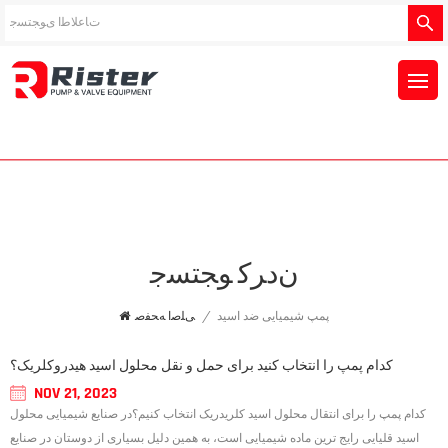
ﻥﺩﺮﮐ ﻮﺠﺘﺴﺟ
پمپ شیمیایی ضد اسید
/
ﯽﻠﺻﺍ ﻪﺤﻔﺻ
کدام پمپ را انتخاب کنید برای حمل و نقل محلول اسید هیدروکلریک؟
NOV 21, 2023
کدام پمپ را برای انتقال محلول اسید کلریدریک انتخاب کنیم؟در صنایع شیمیایی محلول
اسید قلیایی رایج ترین ماده شیمیایی است، به همین دلیل بسیاری از دوستان در صنایع