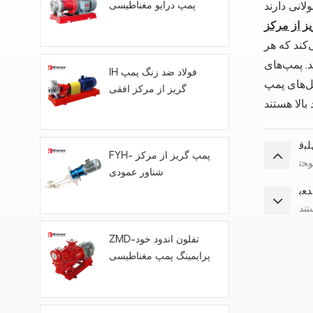
پمپ درایو مغناطیسی
‌کند که هر
یع و پشتیبانی
IH فولاد ضد زنگ پمپ
PT قوی و با
گریز از مرکز افقی
ﺒﻗ
FYH- پمپ گریز از مرکز
ﻮﺤﺗ
شناور عمودی
ﺪﻌﺑ
تند
ZMD-تفلون اندود خود
پرایمینگ پمپ مغناطیسی