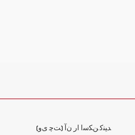
(ﺖﭼ ﯼﻭ) ﺪﯿﻨﮐ ﻦﮑﺳﺍ ﺍﺭ ﻥﺁ