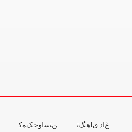
ﻍﺍﺩ ﯼﺎﻫ ﮓﺗ
ﻦﺘﺳﺍﻮﺧ ﮏﻤﮐ