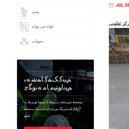
JUL 2
پمپ
رکز تفلونی
لوله می تواند
سوپاپ
ﻢﯿﻨﮐ ﮏﻤﮐ ﺎﻤﺷ ﻪﺑ
ﻢﯿﻧﺍﻮﺘﯿﻣ ﺎﻣ ﻪﻧﻮﮕﭼ
.ﻢﯿﺘﺴﻫ ﺱﺮﺘﺳﺩ ﺭﺩ ﻦﻔﻠﺗ ﺎﯾ ﻞﯿﻤﯾﺍ ﻖﯾﺮﻃ ﺯﺍ
24/7 ﺎﻣ .ﺪﯾﺮﯿﮕﺑ ﺱﺎﻤﺗ ﺎﻣ ﺎﺑ ﺖﺳﺍ ﺐﺳﺎﻨﻣ
ﺎﻤﺷ