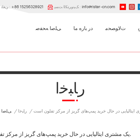
info@rister-cn.com
ﮏﯿﻧﻭﺮﺘﮑﻟﺍ ﺖﺴﭘ :
+86 15256328921
ﻦﻔﻠﺗ :
ﺕﻻ ﻮﺼﺤﻣ
در باره ما
ﯽﻠﺻﺍ ﻪﺤﻔﺻ
ﺭﺎﺒﺧﺍ
ﺭﺎﺒﺧﺍ
/
/
ﯽﻠﺻﺍ 
یک مشتری ایتالیایی در حال خرید پمپ‌های گریز از مرکز تفلون است.