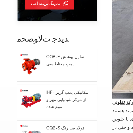
ﺪﯾﺮﯿﮕﺑ ﺱﺎﻤﺗ ﺎﻣ ﺎﺑ
ﺪﯾﺪﺟ ﺕﻻ ﻮﺼﺤﻣ
CQB-F تفلون پوشش
پمپ مغناطیسی
IHF- مکانیکی پمپ گریز
از مرکز شیمیایی مهر و
موم شده
اثر است و تضمین می‌کند که این پمپ‌ها می‌توانند بدون تخریب، محیط‌های بسیار خورنده مانند اسید
ای با خلوص
د و حتی در
CQB-S فولاد ضد زنگ