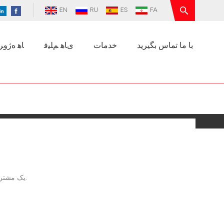
EN
RU
ES
FA
با ما تماس بگیرید
خدمات
ﯼﺎﻫ ﻢﻠﯿﻓ
ﺎﻫ ﻩﮊﻭﺮﭘ
یک مشتری ایتالیایی در حال خرید پمپ‌های گریز از مرکز تفلون است.