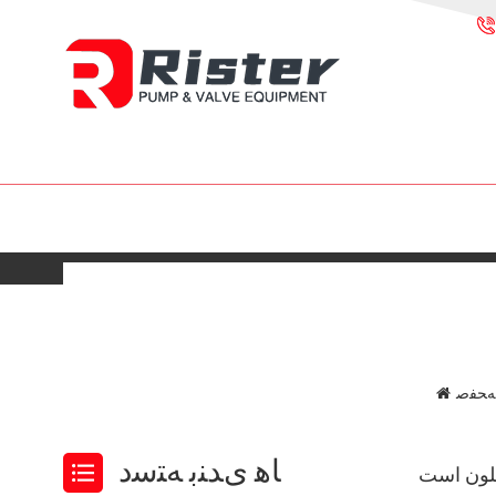
ﻪﺤﻔﺻ
ﺎﻫ ﯼﺪﻨﺑ ﻪﺘﺳﺩ