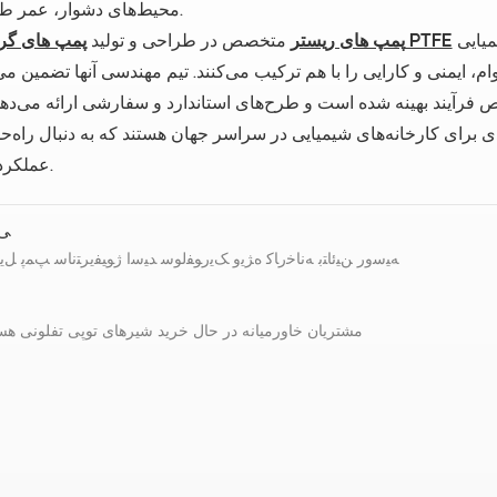
محیط‌های دشوار، عمر طولانی دارند.
مناسب برای کاربردهای شیمیایی. RISTER با تخصص گسترده در
پمپ های گریز از مرکز PTFE
پمپ های ریستر
متخصص در طراحی و تولید
ام، ایمنی و کارایی را با هم ترکیب می‌کنند. تیم مهندسی آنها تضمین می
 بهینه شده است و طرح‌های استاندارد و سفارشی ارائه می‌دهد. پمپ‌های RISTER که به تحویل سر
 کارخانه‌های شیمیایی در سراسر جهان هستند که به دنبال راه‌حل‌های پمپ FE
عملکرد بالا هستند.
ﯽﻠ
ﻪﯿﺳﻭﺭ ﻦﯿﺋﺎﺘﺑ ﻪﻧﺎﺧﺭﺎﮐ ﻩﮋﯾﻭ ﮏﯾﺭﻮﻔﻟﻮﺳ ﺪﯿﺳﺍ ﮊﻮﯿﻔﯾﺮﺘﻧﺎﺳ ﭗﻤﭘ ﻞﯾ
مشتریان خاورمیانه در حال خرید شیرهای توپی تفلونی هس