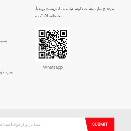
.ﻢﯿﻫﺩ ﺦﺳﺎﭘ ﺎﻤﺷ ﺕﻻ ﺍﻮﺳ ﻡﺎﻤﺗ ﻪﺑ ﺎﺗ ﻢﯿﺘﺴﻫ ﻦﯾﻼ ﻧﺁ
ﺖﻋﺎﺳ 24*7 ﺎﻣ
پمپ 
Whatsapp
پمپ خود 
SUBMIT