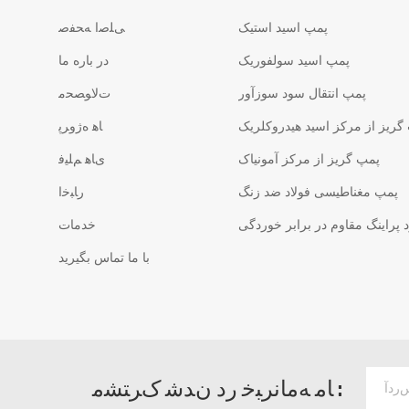
پمپ اسید استیک
ﯽﻠﺻﺍ ﻪﺤﻔﺻ
پمپ اسید سولفوریک
در باره ما
پمپ انتقال سود سوزآور
ﺕﻻ ﻮﺼﺤﻣ
گریز از مرکز اسید هیدروکلریک
ﺎﻫ ﻩﮊﻭﺮﭘ
پمپ گریز از مرکز آمونیاک
ﯼﺎﻫ ﻢﻠﯿﻓ
پمپ مغناطیسی فولاد ضد زنگ
ﺭﺎﺒﺧﺍ
پراینگ مقاوم در برابر خوردگی
خدمات
با ما تماس بگیرید
ﺎﻣ ﻪﻣﺎﻧﺮﺒﺧ ﺭﺩ ﻥﺪﺷ ﮎﺮﺘﺸﻣ :