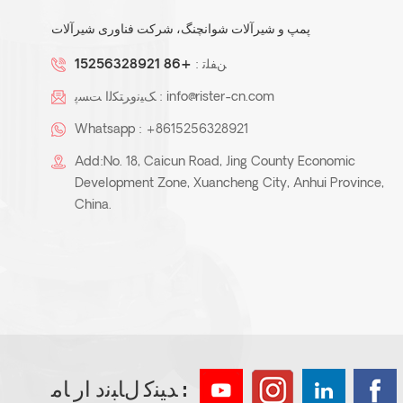
پمپ و شیرآلات شوانچنگ، شرکت فناوری شیرآلات
ﻦﻔﻠﺗ :
+86 15256328921
info@rister-cn.com
ﮏﯿﻧﻭﺮﺘﮑﻟﺍ ﺖﺴﭘ :
Whatsapp :
+8615256328921
Add:No. 18, Caicun Road, Jing County Economic
Development Zone, Xuancheng City, Anhui Province,
China.
ﺪﯿﻨﮐ ﻝﺎﺒﻧﺩ ﺍﺭ ﺎﻣ :