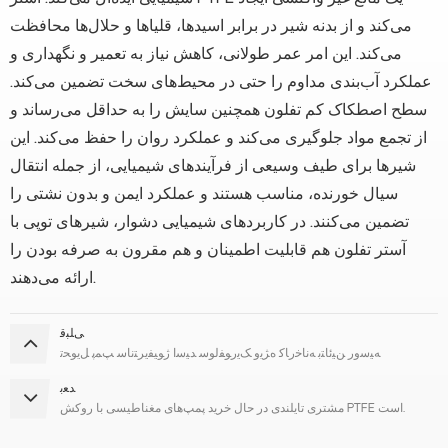
می‌کند و از بدنه شیر در برابر اسیدها، قلیاها و حلال‌ها محافظت
می‌کند. این امر عمر طولانی، کاهش نیاز به تعمیر و نگهداری و
عملکرد آب‌بندی مداوم را حتی در محیط‌های سخت تضمین می‌کند.
سطح اصطکاک کم تفلون همچنین سایش را به حداقل می‌رساند و
از تجمع مواد جلوگیری می‌کند و عملکرد روان را حفظ می‌کند. این
شیرها برای طیف وسیعی از فرآیندهای شیمیایی، از جمله انتقال
سیال خورنده، مناسب هستند و عملکرد ایمن و بدون نشتی را
تضمین می‌کنند. در کاربردهای شیمیایی دشوار، شیرهای توپی با
آستر تفلون هم قابلیت اطمینان و هم مقرون به صرفه بودن را
ارائه می‌دهند.
ﯽﻠﺒﻗ
ﻪﯿﺳﻭﺭ ﻦﯿﺋﺎﺘﺑ ﻪﻧﺎﺧﺭﺎﮐ ﻩﮋﯾﻭ ﮏﯾﺭﻮﻔﻟﻮﺳ ﺪﯿﺳﺍ ﮊﻮﯿﻔﯾﺮﺘﻧﺎﺳ ﭗﻤﭘ ﻞﯾﻮﺤﺗ
ﺪﻌﺑ
مشتری تایلندی در حال خرید پمپ‌های مغناطیسی با روکش PTFE است.