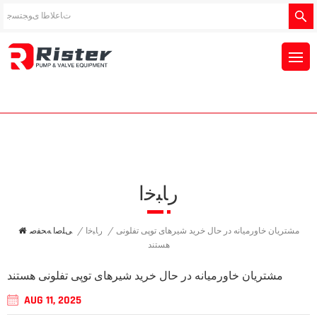
ﺭﺎﺒﺧﺍ
/
ﺭﺎﺒﺧﺍ
/
ﯽﻠﺻﺍ ﻪﺤﻔﺻ
مشتریان خاورمیانه در حال خرید شیرهای توپی تفلونی
هستند
مشتریان خاورمیانه در حال خرید شیرهای توپی تفلونی هستند
AUG 11, 2025