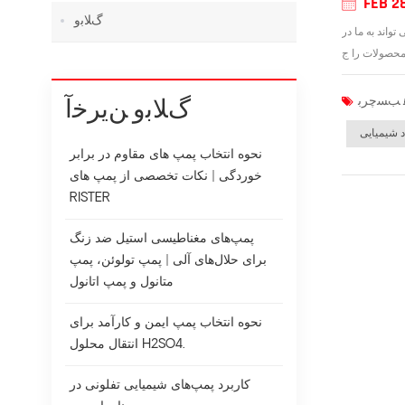
FEB 2
ﮒﻼ ﺑﻭ
اند به ما در
ﮒﻼ ﺑﻭ ﻦﯾﺮﺧﺁ
د شیمیایی
نحوه انتخاب پمپ های مقاوم در برابر
خوردگی | نکات تخصصی از پمپ های
RISTER
پمپ‌های مغناطیسی استیل ضد زنگ
برای حلال‌های آلی | پمپ تولوئن، پمپ
متانول و پمپ اتانول
نحوه انتخاب پمپ ایمن و کارآمد برای
انتقال محلول H2SO4.
کاربرد پمپ‌های شیمیایی تفلونی در