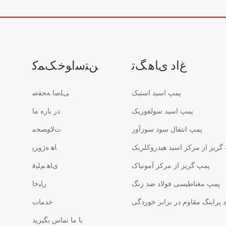
ﻍﺍﺩ ﯼﺎﻫ ﮓﺗ
ﻦﺘﺳﺍﻮﺧ ﮏﻤﮐ
پمپ اسید استیک
ﯽﻠﺻﺍ ﻪﺤﻔﺻ
پمپ اسید سولفوریک
در باره ما
پمپ انتقال سود سوزآور
ﺕﻻ ﻮﺼﺤﻣ
گریز از مرکز اسید هیدروکلریک
ﺎﻫ ﻩﮊﻭﺮﭘ
پمپ گریز از مرکز آمونیاک
ﯼﺎﻫ ﻢﻠﯿﻓ
پمپ مغناطیسی فولاد ضد زنگ
ﺭﺎﺒﺧﺍ
پراینگ مقاوم در برابر خوردگی
خدمات
با ما تماس بگیرید