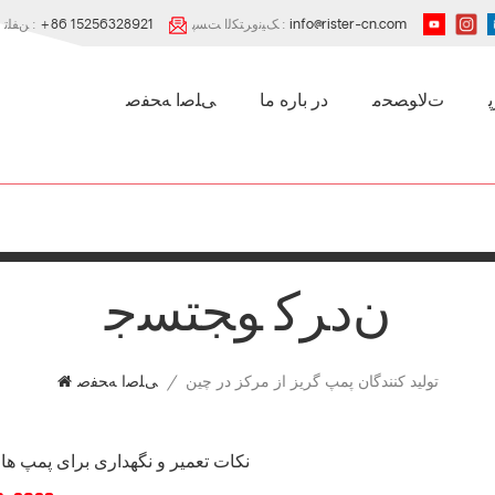
info@rister-cn.com
ﮏﯿﻧﻭﺮﺘﮑﻟﺍ ﺖﺴﭘ :
+86 15256328921
ﻦﻔﻠﺗ :
ﺕﻻ ﻮﺼﺤﻣ
در باره ما
ﯽﻠﺻﺍ ﻪﺤﻔﺻ
ﻥﺩﺮﮐ ﻮﺠﺘﺴﺟ
تولید کنندگان پمپ گریز از مرکز در چین
/
ﯽﻠﺻﺍ ﻪﺤﻔﺻ
نکات تعمیر و نگهداری برای پمپ ها