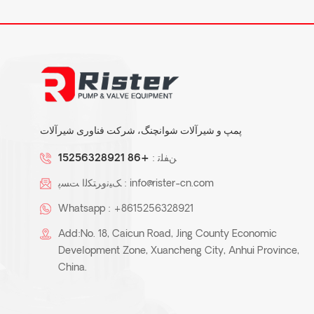
پمپ و شیرآلات شوانچنگ، شرکت فناوری شیرآلات
ﻦﻔﻠﺗ :
+86 15256328921
info@rister-cn.com
ﮏﯿﻧﻭﺮﺘﮑﻟﺍ ﺖﺴﭘ :
Whatsapp :
+8615256328921
Add:No. 18, Caicun Road, Jing County Economic
Development Zone, Xuancheng City, Anhui Province,
China.