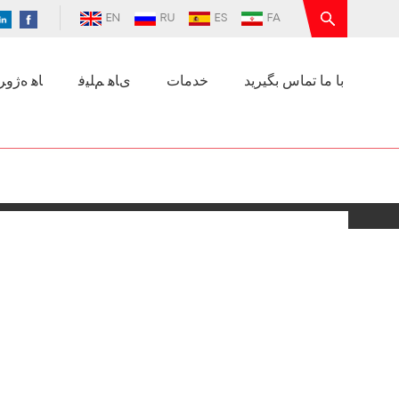
EN
RU
ES
FA
با ما تماس بگیرید
خدمات
ﯼﺎﻫ ﻢﻠﯿﻓ
ﺎﻫ ﻩﮊﻭﺮﭘ