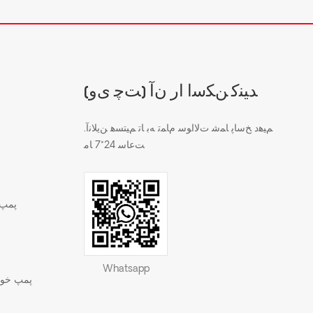
(ﺖﭼ ﯼﻭ) ﺪﯿﻨﮐ ﻦﮑﺳﺍ ﺍﺭ ﻥﺁ
.ﻢﯿﻫﺩ ﺦﺳﺎﭘ ﺎﻤﺷ ﺕﻻ ﺍﻮﺳ ﻡﺎﻤﺗ ﻪﺑ ﺎﺗ ﻢﯿﺘﺴﻫ ﻦﯾﻼ ﻧﺁ
ﺖﻋﺎﺳ 24*7 ﺎﻣ
پمپ 
Whatsapp
پمپ خود 