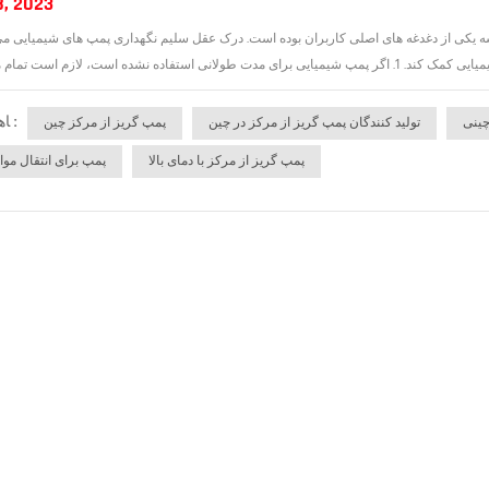
8, 2023
 یکی از دغدغه های اصلی کاربران بوده است. درک عقل سلیم نگهداری پمپ های شیمیایی می تو
ﺎﻫ ﺐﺴﭼﺮﺑ :
چینی
تولید کنندگان پمپ گریز از مرکز در چین
پمپ گریز از مرکز چین
پمپ گریز از مرکز با دمای بالا
پمپ برای انتقال موا