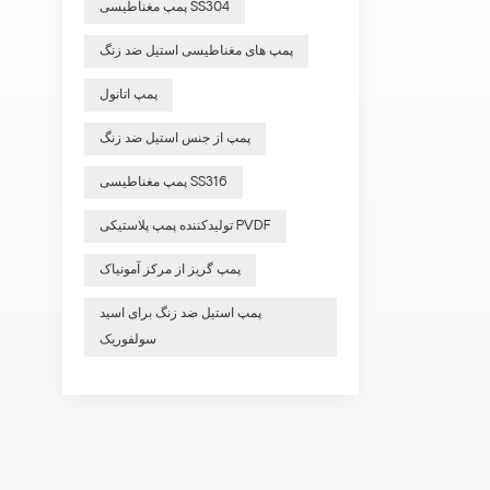
پمپ مغناطیسی SS304
پمپ های مغناطیسی استیل ضد زنگ
پمپ اتانول
پمپ از جنس استیل ضد زنگ
پمپ مغناطیسی SS316
تولیدکننده پمپ پلاستیکی PVDF
پمپ گریز از مرکز آمونیاک
پمپ استیل ضد زنگ برای اسید
سولفوریک