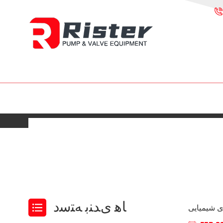
ﺎﻫ ﯼﺪﻨﺑ ﻪﺘﺳﺩ
ی شیمیایی