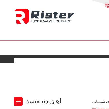
ﺎﻫ ﯼﺪﻨﺑ ﻪﺘﺳﺩ
ی شیمیایی