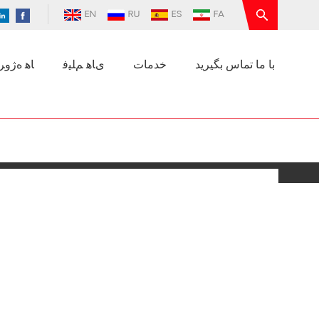
EN
RU
ES
FA
با ما تماس بگیرید
خدمات
ﯼﺎﻫ ﻢﻠﯿﻓ
ﺎﻫ ﻩﮊﻭﺮﭘ