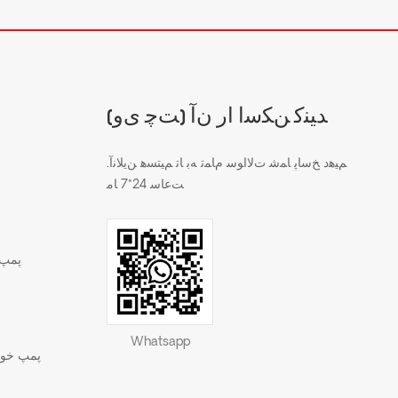
(ﺖﭼ ﯼﻭ) ﺪﯿﻨﮐ ﻦﮑﺳﺍ ﺍﺭ ﻥﺁ
.ﻢﯿﻫﺩ ﺦﺳﺎﭘ ﺎﻤﺷ ﺕﻻ ﺍﻮﺳ ﻡﺎﻤﺗ ﻪﺑ ﺎﺗ ﻢﯿﺘﺴﻫ ﻦﯾﻼ ﻧﺁ
ﺖﻋﺎﺳ 24*7 ﺎﻣ
پمپ 
Whatsapp
پمپ خود 