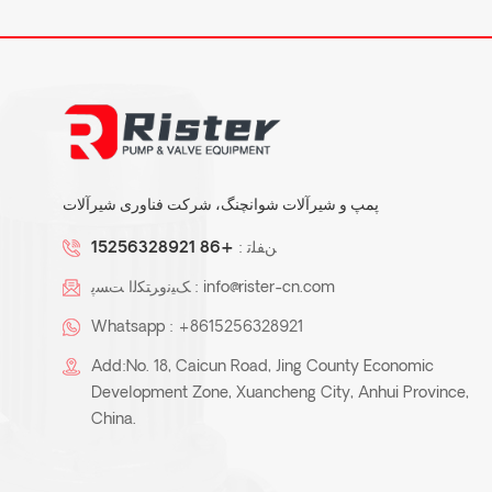
پمپ و شیرآلات شوانچنگ، شرکت فناوری شیرآلات
ﻦﻔﻠﺗ :
+86 15256328921
info@rister-cn.com
ﮏﯿﻧﻭﺮﺘﮑﻟﺍ ﺖﺴﭘ :
Whatsapp :
+8615256328921
Add:No. 18, Caicun Road, Jing County Economic
Development Zone, Xuancheng City, Anhui Province,
China.