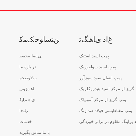
ﻍﺍﺩ ﯼﺎﻫ ﮓﺗ
ﻦﺘﺳﺍﻮﺧ ﮏﻤﮐ
پمپ اسید استیک
ﯽﻠﺻﺍ ﻪﺤﻔﺻ
پمپ اسید سولفوریک
در باره ما
پمپ انتقال سود سوزآور
ﺕﻻ ﻮﺼﺤﻣ
گریز از مرکز اسید هیدروکلریک
ﺎﻫ ﻩﮊﻭﺮﭘ
پمپ گریز از مرکز آمونیاک
ﯼﺎﻫ ﻢﻠﯿﻓ
پمپ مغناطیسی فولاد ضد زنگ
ﺭﺎﺒﺧﺍ
پراینگ مقاوم در برابر خوردگی
خدمات
با ما تماس بگیرید