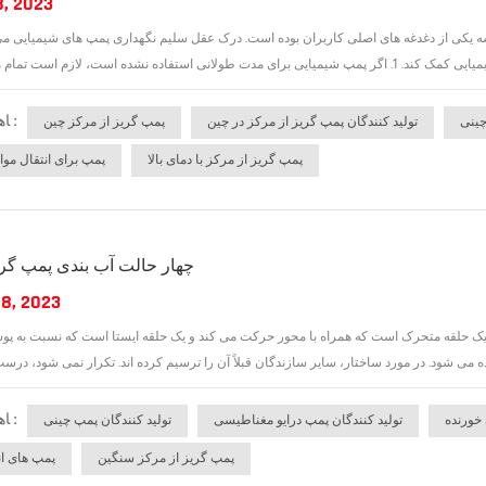
8, 2023
 یکی از دغدغه های اصلی کاربران بوده است. درک عقل سلیم نگهداری پمپ های شیمیایی می تو
ﺎﻫ ﺐﺴﭼﺮﺑ :
چینی
تولید کنندگان پمپ گریز از مرکز در چین
پمپ گریز از مرکز چین
پمپ گریز از مرکز با دمای بالا
پمپ برای انتقال موا
چهار حالت آب بندی پمپ گری
8, 2023
ژ یک حلقه متحرک است که همراه با محور حرکت می کند و یک حلقه ایستا است که نسبت به پو
ﺎﻫ ﺐﺴﭼﺮﺑ :
 خورنده
تولید کنندگان پمپ درایو مغناطیسی
تولید کنندگان پمپ چینی
پمپ گریز از مرکز سنگین
پمپ های ان