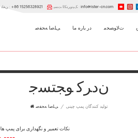
info@rister-cn.com
ﮏﯿﻧﻭﺮﺘﮑﻟﺍ ﺖﺴﭘ :
+86 15256328921
ﻦﻔﻠﺗ :
ﺕﻻ ﻮﺼﺤﻣ
در باره ما
ﯽﻠﺻﺍ ﻪﺤﻔﺻ
ﻥﺩﺮﮐ ﻮﺠﺘﺴﺟ
تولید کنندگان پمپ چینی
/
ﯽﻠﺻﺍ ﻪﺤﻔﺻ
نکات تعمیر و نگهداری برای پمپ ها