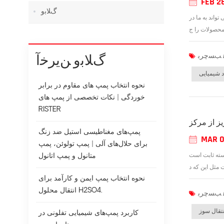
FEB 2
ﮒﻼ ﺑﻭ
اند به ما در
ﮒﻼ ﺑﻭ ﻦﯾﺮﺧﺁ
د شیمیایی
نحوه انتخاب پمپ های مقاوم در برابر
خوردگی | نکات تخصصی از پمپ های
RISTER
ز از مرکز
پمپ‌های مغناطیسی استیل ضد زنگ
MAR 0
برای حلال‌های آلی | پمپ تولوئن، پمپ
سته ثابت است
متانول و پمپ اتانول
نحوه انتخاب پمپ ایمن و کارآمد برای
انتقال محلول H2SO4.
تقال سوز
کاربرد پمپ‌های شیمیایی تفلونی در