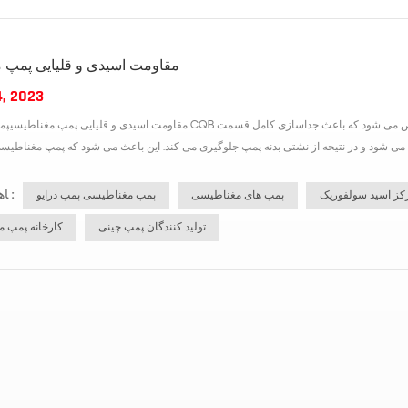
مقاومت اسیدی و قلیایی پمپ 
4, 2023
مقاومت اسیدی و قلیایی پمپ مغناطیسیپمپ مغناطیسی CQB نوع خاصی از پمپ آب است که با استفاده از انتقال کوپلینگ مغناطیسی
ﺎﻫ ﺐﺴﭼﺮﺑ :
رکز اسید سولفوریک
پمپ های مغناطیسی
پمپ مغناطیسی پمپ درایو
تولید کنندگان پمپ چینی
کارخانه پمپ 