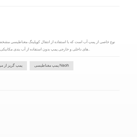
های داخلی و خارجی پمپ بدون استفاده از آب بندی مکانیکی می شود و در نتیجه از نشتی بدنه پمپ جلوگیری می کند. این باعث می شود که پمپ مغناطیسی به طور گس...
پمپ مغناطیسی Naoh
پمپ گریز از م