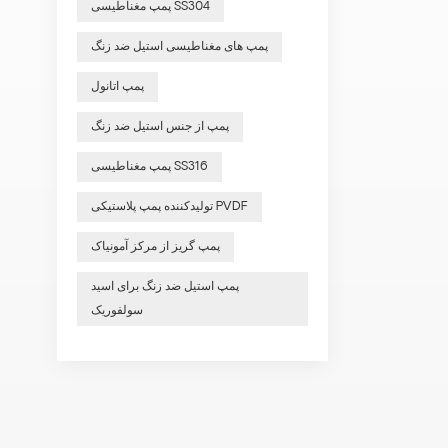
پمپ مغناطیسی SS304
پمپ های مغناطیسی استیل ضد زنگ
پمپ اتانول
پمپ از جنس استیل ضد زنگ
پمپ مغناطیسی SS316
تولیدکننده پمپ پلاستیکی PVDF
پمپ گریز از مرکز آمونیاک
پمپ استیل ضد زنگ برای اسید
سولفوریک