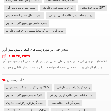
پمپ گردابی مغناطیسی
پمپ گردش اسید سفارشی
پمپ خود مکش ZFT
کارخانه پمپ هیدروکلریک
پمپ انتقال سود سوزآور
پمپ مغناطیسی قالب گیری تزریقی
پمپ انتقال هیدروکسید سدیم
پمپ سانتریفیوژ هیپوکلریت سدیم
پمپ گریز از مرکز مغناطیسی برای هیدروکلراید
بینش فنی در مورد پمپ‌های انتقال سود سوزآور
AUG 26, 2025
بینش‌های فنی در مورد پمپ های انتقال سود سوزآورجابجایی ایمن سود سوزآور (NaOH)
نیازمند راهکارهای پمپاژ تخصصی است که بتوانند در برابر ماهیت بسیار قلیایی و خورنده
آن مقاومت کنند. یک پمپ انتقال سود سوزآور با طراحی مناسب برای تضمین ایمنی
عملیاتی، کاهش هزینه‌های نگهداری و افزایش طول عمر سیستم ضروری است. ال...
ﺎﻫ ﺐﺴﭼﺮﺑ :
پمپ گردش اسید سفارشی
پمپ گریز از مرکز اسیدشویی OEM
پمپ مغناطیسی قالب گیری تزریقی
کارخانه پمپ هیپوکلریت سدیم
پمپ گردابی مغناطیسی
پمپ گریز از مرکز اسید نیتریک
پمپ سانتریفیوژ هیپوکلریت سدیم
پمپ گریز از مرکز پلاستیک OEM