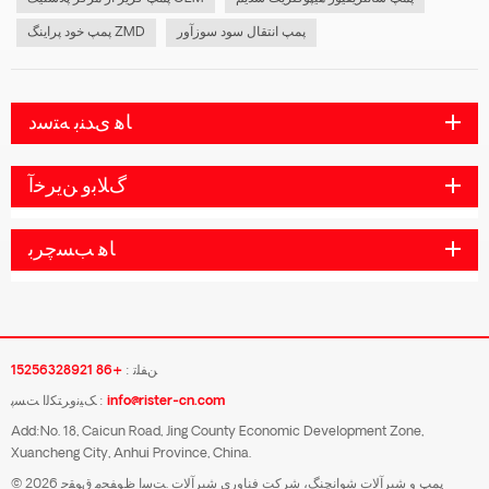
پمپ انتقال سود سوزآور
پمپ خود پراینگ ZMD
ﺎﻫ ﯼﺪﻨﺑ ﻪﺘﺳﺩ
ﮒﻼ ﺑﻭ ﻦﯾﺮﺧﺁ
ﺎﻫ ﺐﺴﭼﺮﺑ
ﻦﻔﻠﺗ :
+86 15256328921
info@rister-cn.com
ﮏﯿﻧﻭﺮﺘﮑﻟﺍ ﺖﺴﭘ :
Add:No. 18, Caicun Road, Jing County Economic Development Zone,
Xuancheng City, Anhui Province, China.
© 2026 پمپ و شیرآلات شوانچنگ، شرکت فناوری شیرآلات .ﺖﺳﺍ ﻅﻮﻔﺤﻣ ﻕﻮﻘﺣ