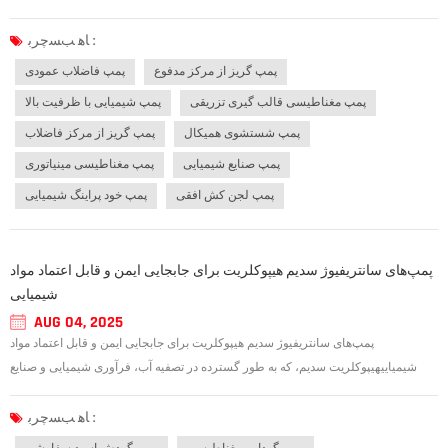
طراحی مناسب پمپ گریز از مرکز فاضلاب نقش کلیدی در انتقال ایمن و مؤثر فاضلاب،
لجن و سایر مایعات آلوده ایفا می‌کند. این پمپ‌ها برای جابجایی جامدات،...
ﺎﻫ ﺐﺴﭼﺮﺑ :
پمپ گریز از مرکز مدفوع
پمپ فاضلاب عمودی
پمپ مغناطیسی قالب گیری تزریقی
پمپ شیمیایی با ظرفیت بالا
پمپ شستشوی همیکال
پمپ گریز از مرکز فاضلاب
پمپ صنایع شیمیایی
پمپ مغناطیسی مینیاتوری
پمپ لجن کش افقی
پمپ خود پراینگ شیمیایی
پمپ‌های سانتریفیوژ سدیم هیپوکلریت برای جابجایی ایمن و قابل اعتماد مواد
شیمیایی
AUG 04, 2025
پمپ‌های سانتریفیوژ سدیم هیپوکلریت برای جابجایی ایمن و قابل اعتماد مواد
شیمیاییهیپوکلریت سدیم، که به طور گسترده در تصفیه آب، فرآوری شیمیایی و صنایع
شوینده استفاده می‌شود، بسیار خورنده است و برای انتقال ایمن به تجهیزات تخصصی نیاز
دارد. پمپ گریز از مرکز هیپوکلریت سدیم جریان کارآمد، عملکرد بدون نشت و دو...
ﺎﻫ ﺐﺴﭼﺮﺑ :