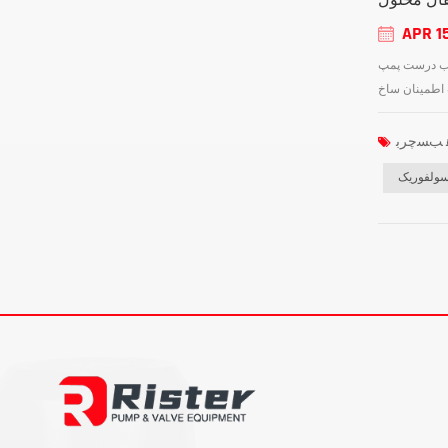
APR 1
اسید سولفوریک سروکار دارند، مانند فرآوری شیمیایی، معدن، کود و تصفیه فاضلاب، ضروری است. اسید سولفوریک بسیار خورنده است و
سولفوریک