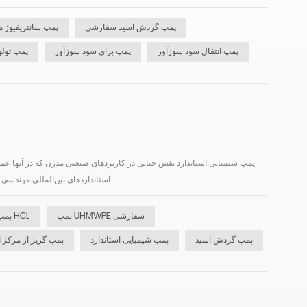
پمپ گردش اسید سفارشی
پمپ سانتریفیوژ ه
پمپ انتقال سود سوزآور
پمپ برای سود سوزآور
پمپ تولو
استانداردهای بین‌المللی مهندسی شده‌اند و قابلیت تعویض بالا و قابلیت اطمینان را برای جابجایی انواع مواد شیمیایی خورنده و خطرناک تضمی...
پمپ UHMWPE سفارشی
پمپ انتقال HCL
پمپ گردش اسید
پمپ شیمیایی استاندارد
پمپ گریز از مرکز ا