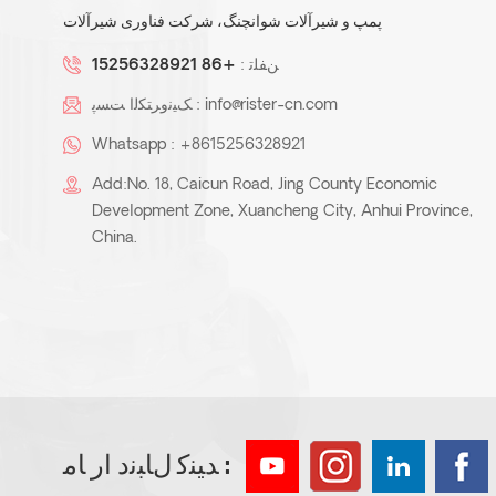
پمپ و شیرآلات شوانچنگ، شرکت فناوری شیرآلات
ﻦﻔﻠﺗ :
+86 15256328921
info@rister-cn.com
ﮏﯿﻧﻭﺮﺘﮑﻟﺍ ﺖﺴﭘ :
Whatsapp :
+8615256328921
Add:No. 18, Caicun Road, Jing County Economic
Development Zone, Xuancheng City, Anhui Province,
China.
ﺪﯿﻨﮐ ﻝﺎﺒﻧﺩ ﺍﺭ ﺎﻣ :