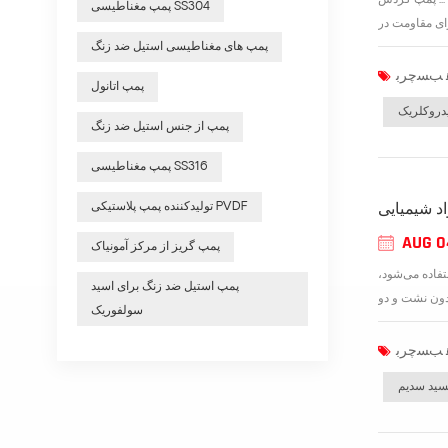
 ... پمپ گردش
پمپ مغناطیسی SS304
پمپ های مغناطیسی استیل ضد زنگ
پمپ اتانول
یدروکلریک
پمپ از جنس استیل ضد زنگ
پمپ مغناطیسی SS316
تولیدکننده پمپ پلاستیکی PVDF
اد شیمیایی
AUG 0
پمپ گریز از مرکز آمونیاک
تفاده می‌شود،
پمپ استیل ضد زنگ برای اسید
سولفوریک
سید سدیم