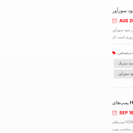
ود سوزآور
AUG 2
بسیار قلیایی و خورنده آن مقاومت
ید نیتریک
د سوزآور
SEP 1
پمپ‌های H2SO4 با کارایی بالا برای کاربردهای صنعتیکار با اسید سولفوریک (H2SO4) یکی از سخت‌ترین چالش‌ها در صنایع شیمیایی است. ماهیت بسیار خورنده و اکسیدکننده آن نیاز به