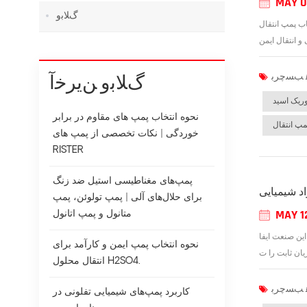
MAY 0
ﮒﻼ ﺑﻭ
ایی ایمن و کارآمد اسیداسید هیدروکلریک (HCl) یکی از رایج‌ترین مواد شیمیایی صنعتی است که در بخش‌های مختلفی مانند تولید مواد شیمیایی،
ﮒﻼ ﺑﻭ ﻦﯾﺮﺧﺁ
ریک اسید
نحوه انتخاب پمپ های مقاوم در برابر
خوردگی | نکات تخصصی از پمپ های
RISTER
پمپ‌های مغناطیسی استیل ضد زنگ
د شیمیایی
برای حلال‌های آلی | پمپ تولوئن، پمپ
MAY 1
متانول و پمپ اتانول
این صنعت ایفا
نحوه انتخاب پمپ ایمن و کارآمد برای
انتقال محلول H2SO4.
کاربرد پمپ‌های شیمیایی تفلونی در