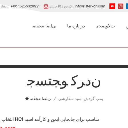
info@rister-cn.com
ﮏﯿﻧﻭﺮﺘﮑﻟﺍ ﺖﺴﭘ :
+86 15256328921
ﻦﻔﻠﺗ :
ﺕﻻ ﻮﺼﺤﻣ
در باره ما
ﯽﻠﺻﺍ ﻪﺤﻔﺻ
ﻥﺩﺮﮐ ﻮﺠﺘﺴﺟ
پمپ گردش اسید سفارشی
/
ﯽﻠﺻﺍ ﻪﺤﻔﺻ
انتخاب پمپ انتقال HCl مناسب برای جابجایی ایمن و کارآمد اسید