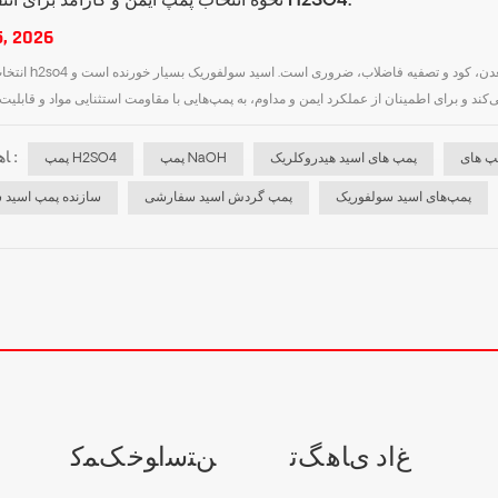
نحوه انتخاب پمپ ایمن و کارآمد برای انتقال محلول H2SO4.
5, 2026
انتخاب درست پمپ h2so4 برای صنایعی که با 
ﺎﻫ ﺐﺴﭼﺮﺑ :
پمپ های اسید هیدروکلریک
پمپ NaOH
پمپ H2SO4
پمپ‌های اسید سولفوریک
پمپ گردش اسید سفارشی
سازنده پمپ اسید 
ﻍﺍﺩ ﯼﺎﻫ ﮓﺗ
ﻦﺘﺳﺍﻮﺧ ﮏﻤﮐ