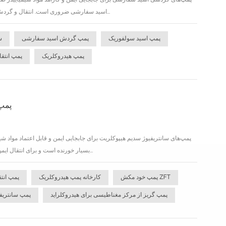
پمپ‌های گردشی اسید سفارشی برای جابجایی ایمن و کارآمد مواد شیمیاییدر صنا
اسید سفارشی ضروری است. انتقال و گردش اسیدهای خورنده مانند اسید سولفوریک، فسفریک و هیدروکلریک نیاز به پمپ‌هایی دارد که برای مقاومت در...
پمپ اسید سولفوریک
پمپ گردش اسید سفارشی
س
پمپ هیدروکلریک
پمپ انتق
پمپ‌
پمپ‌های سانتریفیوژ سدیم هیپوکلریت برای جابجایی ایمن و قابل اعتماد مواد ش
بسیار خورنده است و برای انتقال ایمن به تجهیزات تخصصی نیاز دارد. پمپ گریز از مرکز هیپوکلریت سدیم جریان کارآمد، عملکرد بدون نشت و دو...
پمپ خود مکش ZFT
کارخانه پمپ هیدروکلریک
پمپ انت
پمپ گریز از مرکز مغناطیسی برای هیدروکلراید
پمپ سانتریف