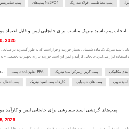
نول
پمپ مغناطیسی فولاد ضد زنگ
پمپ‌های Na3PO4
پمپ سانتریفیو
انتخاب پمپ اسید نیتریک مناسب برای جابجایی ایمن و قابل اعتماد مو
0, 2025
ایی اسید نیتریک یک ماده شیمیایی بسیار خورنده و فرار است که به طور گسترده در صنایعی ما
ﺎﻫ ﺐﺴﭼﺮﺑ :
بندی مکانیکی
پمپ گریز از مرکز اسید نیتریک
پمپ Lned تفلون-PFA
 اسیدشویی
پمپ های شیمیایی
کارخانه پمپ اسید نیتریک
پمپ انتقال اس
پمپ‌های گردشی اسید سفارشی برای جابجایی ایمن و کارآمد موا
6, 2025