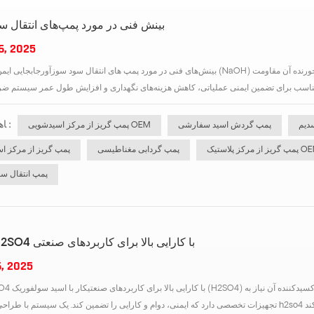
بینش فنی در مورد پمپ‌های انتقال س
6, 2025
بینش‌های فنی در مورد پمپ های انتقال سود سوزآورجابجایی ایمن سود سوزآور (NaOH) نیازمند راهکارهای پمپاژ تخصصی است که بتوانند در برابر ماهیت 
ﺎﻫ ﺐﺴﭼﺮﺑ :
دیم
پمپ گردش اسید سفارشی
پمپ گریز از مرکز اسیدشویی OEM
 از مرکز پلاستیک OEM
پمپ گردابی مغناطیسی
پمپ گریز از مرکز اس
پمپ انتقال سو
پمپ‌های H2SO4 با کارایی بالا برای کاربردهای صنعتی
6, 2025