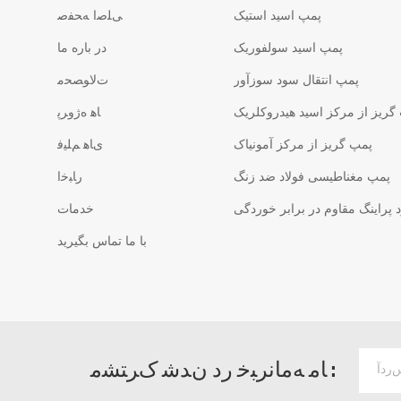
پمپ اسید استیک
ﯽﻠﺻﺍ ﻪﺤﻔﺻ
پمپ اسید سولفوریک
در باره ما
پمپ انتقال سود سوزآور
ﺕﻻ ﻮﺼﺤﻣ
گریز از مرکز اسید هیدروکلریک
ﺎﻫ ﻩﮊﻭﺮﭘ
پمپ گریز از مرکز آمونیاک
ﯼﺎﻫ ﻢﻠﯿﻓ
پمپ مغناطیسی فولاد ضد زنگ
ﺭﺎﺒﺧﺍ
پراینگ مقاوم در برابر خوردگی
خدمات
با ما تماس بگیرید
ﺎﻣ ﻪﻣﺎﻧﺮﺒﺧ ﺭﺩ ﻥﺪﺷ ﮎﺮﺘﺸﻣ :