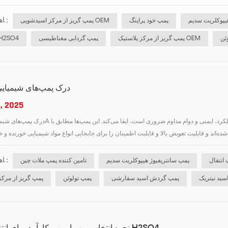
ﺎﻫ ﺐﺴﭼﺮﺑ :
یپوکلریت سدیم
پمپ خود پراینگ
پمپ گریز از مرکز اسیدشویی OEM
ئن
پمپ گریز از مرکز پلاستیک OEM
پمپ گردابی مغناطیسی
پمپ های 2SO4
درک پمپ‌های شیمیایی 
, 2025
درک پمپ‌های شیمیایی استانداردA پمپ شیمیایی استاندارد نقش حیاتی در کاربردهای صنعتی مدرن که در آ
ﺎﻫ ﺐﺴﭼﺮﺑ :
پمپ سانتریفیوژ هیپوکلریت سدیم
تامین کننده پمپ ملات چین
سید نیتریک
پمپ گردش اسید سفارشی
پمپ تولوئن
پمپ گریز از مرکز