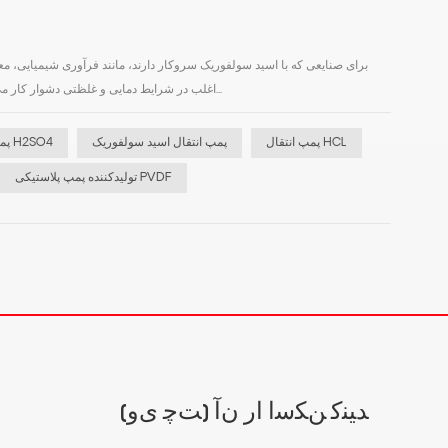
اغلب در شرایط دمایی و غلظتی دشوار کار می‌کند و برای اطمینان از عملکرد ایمن و مداوم، به پمپ‌هایی با مقاومت استثنایی مواد و قابلیت اطمینان ساخ...
پمپ انتقال HCL
پمپ انتقال اسید سولفوریک
پمپ های H2SO4
تولیدکننده پمپ پلاستیکی PVDF
(ﺖﭼ ﯼﻭ) ﺪﯿﻨﮐ ﻦﮑﺳﺍ ﺍﺭ ﻥﺁ