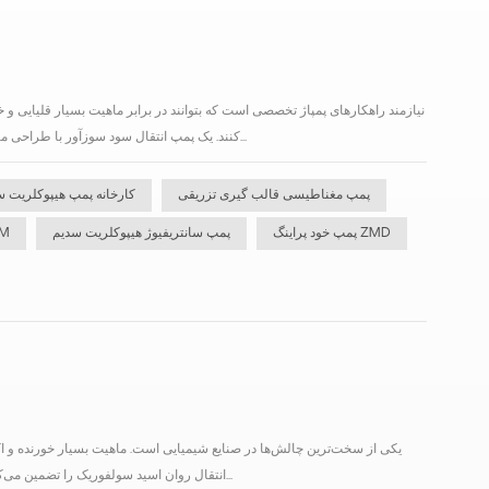
کنند. یک پمپ انتقال سود سوزآور با طراحی مناسب برای تضمین ایمنی عملیاتی، کاهش هزینه‌های نگهداری و افزایش طول عمر سیستم ضروری است. ال...
پمپ مغناطیسی قالب گیری تزریقی
کارخانه پمپ هیپوکلریت س
پمپ خود پراینگ ZMD
پمپ سانتریفیوژ هیپوکلریت سدیم
پمپ گریز
تجهیزات تخصصی دارد که ایمنی، دوام و کارایی را تضمین کند. یک سیستم با طراحی مناسب پمپ h2so4 انتقال روان اسید سولفوریک را تضمین می‌کند...