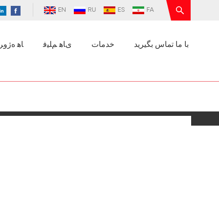
EN
RU
ES
FA
با ما تماس بگیرید
خدمات
ﯼﺎﻫ ﻢﻠﯿﻓ
ﺎﻫ ﻩﮊﻭﺮﭘ