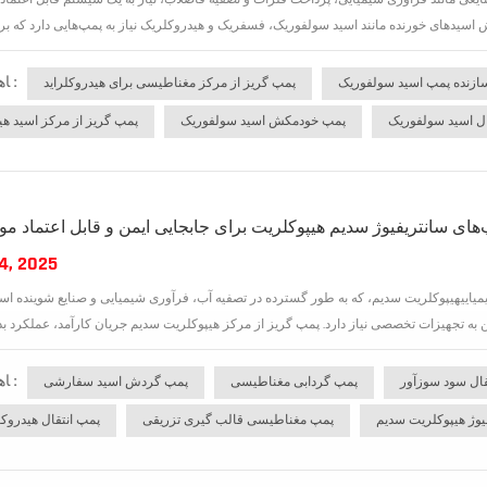
یعی مانند فرآوری شیمیایی، پرداخت فلزات و تصفیه فاضلاب، نیاز به یک سیستم قابل اعتماد
ﺎﻫ ﺐﺴﭼﺮﺑ :
ازنده پمپ اسید سولفوریک
پمپ گریز از مرکز مغناطیسی برای هیدروکلراید
ال اسید سولفوریک
پمپ خودمکش اسید سولفوریک
پمپ گریز از مرکز اسید ه
های سانتریفیوژ سدیم هیپوکلریت برای جابجایی ایمن و قابل اعتماد مو
4, 2025
یمیاییهیپوکلریت سدیم، که به طور گسترده در تصفیه آب، فرآوری شیمیایی و صنایع شوینده اس
ﺎﻫ ﺐﺴﭼﺮﺑ :
قال سود سوزآور
پمپ گردابی مغناطیسی
پمپ گردش اسید سفارشی
یوژ هیپوکلریت سدیم
پمپ مغناطیسی قالب گیری تزریقی
پمپ انتقال هیدروک