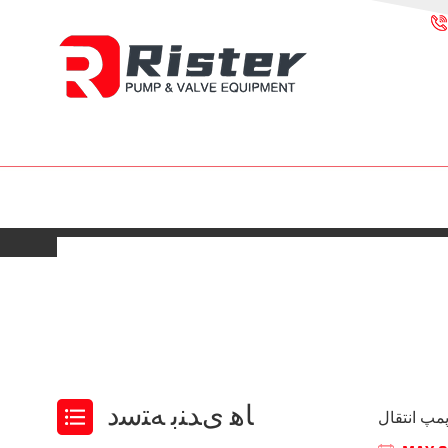
ﺎﻫ ﯼﺪﻨﺑ ﻪﺘﺳﺩ