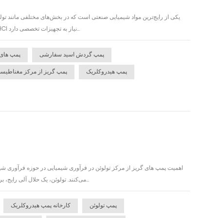
فرآوری فلزات و تصفیه آب کاربرد دارد. با این حال، به دلیل ماهیت بسیار خورنده آن، جابجایی و انتقال ایمن HCl نیاز به تجهیزات تخصصی دارد...
پمپ گردش اسید سفارشی
پمپ های
پمپ هیدروکلریک
پمپ گریز از مرکز مغناطیسی
اهمیت پمپ های گریز از مرکز تولوئن در فرآوری شیمیایی در حوزه فرآوری شیم
می‌کنند. تولوئن، یک حلال آلی رایج، برای انتقال ایمن و کارآمد به تجهیزات تخصصی نیاز دارد. طراحی پمپ گریز از مرکز، سرعت جریان ثابت را ت...
پمپ تولوئن
کارخانه پمپ هیدروکلریک