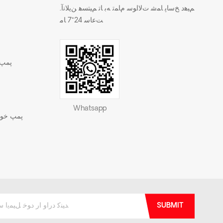
.ﻢﯿﻫﺩ ﺦﺳﺎﭘ ﺎﻤﺷ ﺕﻻ ﺍﻮﺳ ﻡﺎﻤﺗ ﻪﺑ ﺎﺗ ﻢﯿﺘﺴﻫ ﻦﯾﻼ ﻧﺁ
ﺖﻋﺎﺳ 24*7 ﺎﻣ
پمپ 
Whatsapp
پمپ خود 
SUBMIT