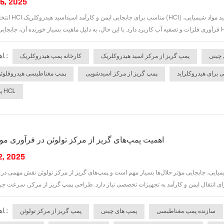
6, 2025
انتخاب پمپ انتقال HCl مناسب برای جابج
ﺎﻫ ﺐﺴﭼﺮﺑ :
 چینی
پمپ گریز از مرکز اسید هیدروکلریک
کارخانه پمپ هیدروکلریک
 برای هیدروکلراید
پمپ گریز از مرکز اسیدشویی
پمپ مغناطیسی هیدروفلوئو
پمپ انتقال HCL
اهمیت پمپ‌های گریز از مرکز تولوئن در فرآوری موا
2, 2025
یایی، جابجایی مؤثر حلال‌ها بسیار مهم است و پمپ‌های گریز از مرکز تولوئن نقش مهمی در 
ﺎﻫ ﺐﺴﭼﺮﺑ :
سازنده پمپ مغناطیسی
پمپ های چینی
پمپ گریز از مرکز تولوئن